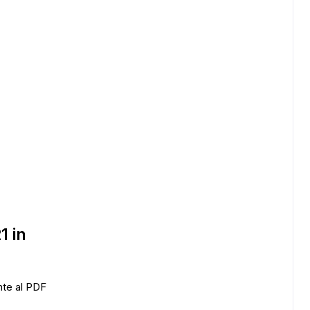
1 in
ADS
nte al PDF