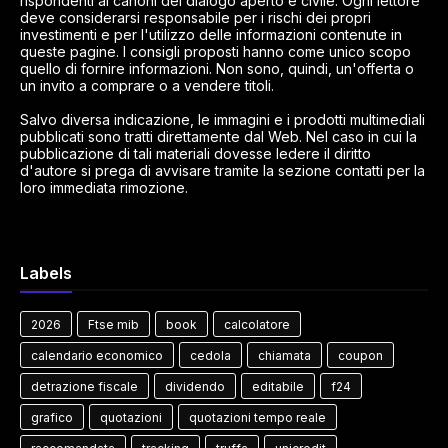
rispondenti ai canoni del dialogo aperto e civile. Ogni lettore
deve considerarsi responsabile per i rischi dei propri
investimenti e per l'utilizzo delle informazioni contenute in
queste pagine. I consigli proposti hanno come unico scopo
quello di fornire informazioni. Non sono, quindi, un'offerta o
un invito a comprare o a vendere titoli.
Salvo diversa indicazione, le immagini e i prodotti multimediali
pubblicati sono tratti direttamente dal Web. Nel caso in cui la
pubblicazione di tali materiali dovesse ledere il diritto
d'autore si prega di avvisare tramite la sezione contatti per la
loro immediata rimozione.
Labels
2026
Ftse mib
book
calcolatore
calendario economico
cedola
chiamata
coupon
detrazione fiscale
dividendo
editabile
f24
grafico
quotazioni
quotazioni tempo reale