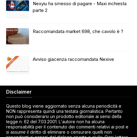
Nexyiu ha smesso di pagare - Maxi inchiesta
parte 2
Raccomandata market 698, che cavolo è ?
Avviso giacenza raccomandata Nexive
Disclaimer
Questo blog viene aggiornato senza alcuna periodicità e
NON rappresenta quindi una testata giornalistica. Pertanto
non può considerarsi un prodotto editoriale ai sensi della
legge n. 62 del 7.03.2001. L'autore non ha alcuna
responsabilità per il contenuto dei commenti relativi ai post e
si assume il diritto di eliminare o censurare quelli non