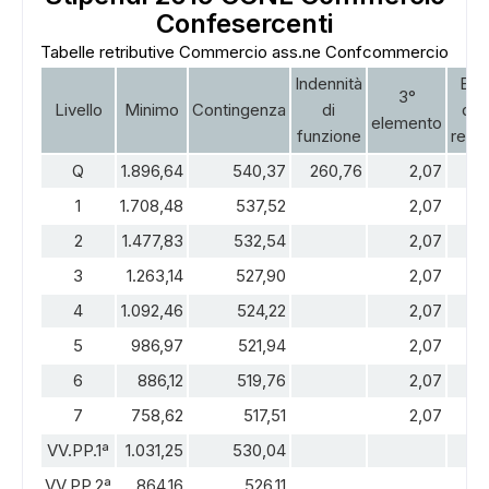
Confesercenti
Tabelle retributive Commercio ass.ne Confcommercio
Indennità
Ele
3°
Livello
Minimo
Contingenza
di
dist
elemento
funzione
retri
ADS
Q
1.896,64
540,37
260,76
2,07
1
1.708,48
537,52
2,07
2
1.477,83
532,54
2,07
3
1.263,14
527,90
2,07
4
1.092,46
524,22
2,07
5
986,97
521,94
2,07
6
886,12
519,76
2,07
7
758,62
517,51
2,07
VV.PP.1ª
1.031,25
530,04
VV.PP.2ª
864,16
526,11