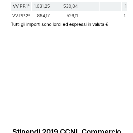
VV.PP.1ª
1.031,25
530,04
1.56
VV.PP.2ª
864,17
526,11
1.39
Tutti gli importi sono lordi ed espressi in valuta €.
Stipendi 2019 CCNL Commercio