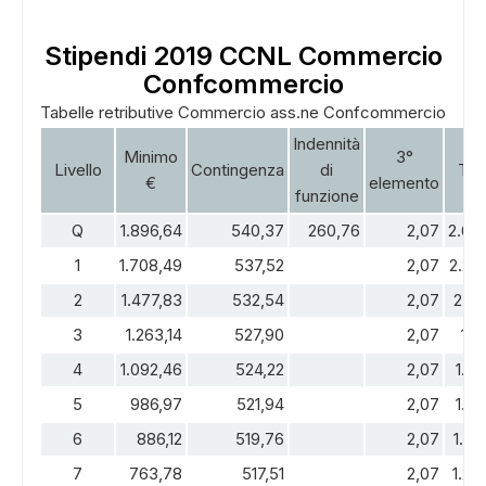
Stipendi 2019 CCNL Commercio
Confcommercio
Tabelle retributive Commercio ass.ne Confcommercio
Indennità
Minimo
3°
Livello
Contingenza
di
Tot
€
elemento
funzione
Q
1.896,64
540,37
260,76
2,07
2.69
1
1.708,49
537,52
2,07
2.24
2
1.477,83
532,54
2,07
2.01
3
1.263,14
527,90
2,07
1.7
4
1.092,46
524,22
2,07
1.61
5
986,97
521,94
2,07
1.51
6
886,12
519,76
2,07
1.40
7
763,78
517,51
2,07
1.28