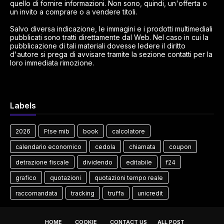
quello di fornire informazioni. Non sono, quindi, un'offerta o
un invito a comprare o a vendere titoli.
Salvo diversa indicazione, le immagini e i prodotti multimediali
pubblicati sono tratti direttamente dal Web. Nel caso in cui la
pubblicazione di tali materiali dovesse ledere il diritto
d'autore si prega di avvisare tramite la sezione contatti per la
loro immediata rimozione.
Labels
2026
Ftse mib
book
calcolatore
calendario economico
cedola
chiamata
coupon
detrazione fiscale
dividendo
editabile
f24
grafico
quotazioni
quotazioni tempo reale
raccomandata
tracking
truffa
unicredit
HOME
COOKIE
CONTACT US
ALL POST