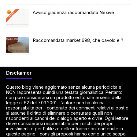
Avviso giacenza raccomandata Nexive
Raccomandata market 698, che cavolo è ?
Disclaimer
Questo blog viene aggiornato senza alcuna periodicità e
NON rappresenta quindi una testata giornalistica. Pertanto
non può considerarsi un prodotto editoriale ai sensi della
legge n. 62 del 7.03.2001. L'autore non ha alcuna
responsabilità per il contenuto dei commenti relativi ai post e
si assume il diritto di eliminare o censurare quelli non
rispondenti ai canoni del dialogo aperto e civile. Ogni lettore
deve considerarsi responsabile per i rischi dei propri
investimenti e per l'utilizzo delle informazioni contenute in
queste pagine. I consigli proposti hanno come unico scopo