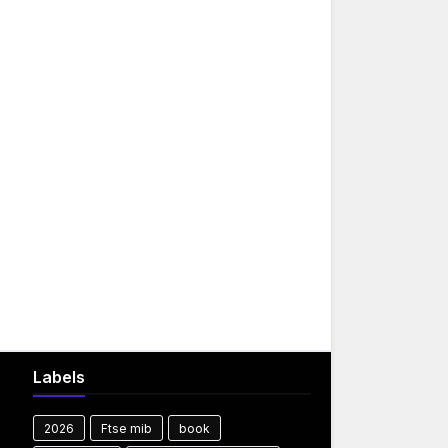
Labels
2026
Ftse mib
book