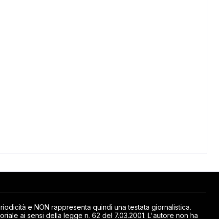
odicità e NON rappresenta quindi una testata giornalistica.
riale ai sensi della legge n. 62 del 7.03.2001. L'autore non ha