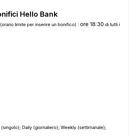
onifici Hello Bank
ore 18:30
(orario limite per inserire un bonifico) :
di tutti i
le (singolo); Daily (giornaliero); Weekly (settimanale);