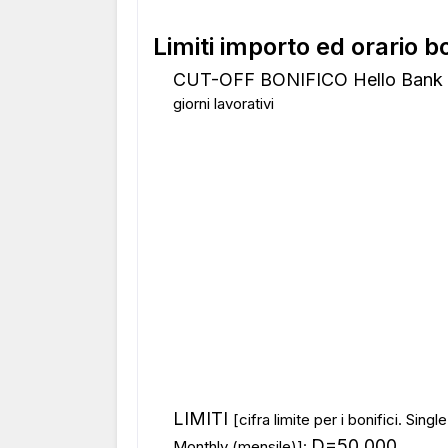
Limiti importo ed orario b
CUT-OFF BONIFICO Hello Bank
giorni lavorativi
LIMITI
[cifra limite per i bonifici. Sing
D=50.000
Monthly (mensile)]: