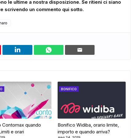
sono le ultime a nostra disposizione. Se ritieni ci siano
ere scrivendo un commento qui sotto.
naro
CO
BONIFICO
co Contomax quando
Bonifico Widiba, orario limite,
imiti e orari
importo e quando arriva?
019
mag 24, 2019