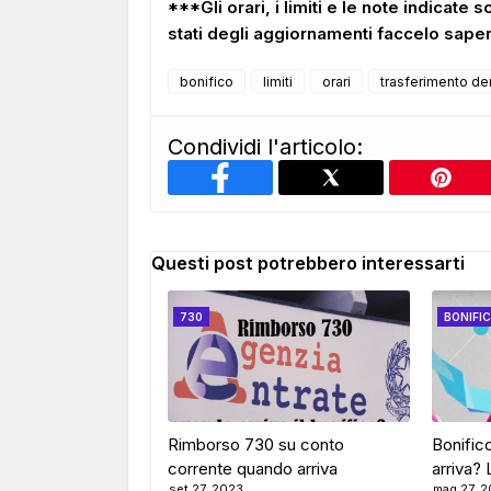
***Gli orari, i limiti e le note indicate 
stati degli aggiornamenti faccelo sap
bonifico
limiti
orari
trasferimento de
Condividi l'articolo:
Questi post potrebbero interessarti
730
BONIFI
Rimborso 730 su conto
Bonifi
corrente quando arriva
arriva? L
set 27, 2023
mag 27, 2