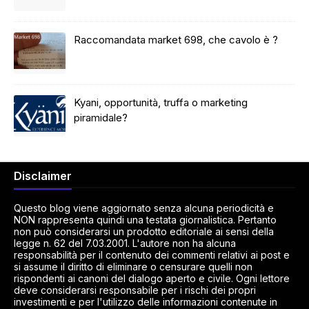
Raccomandata market 698, che cavolo è ?
Kyani, opportunità, truffa o marketing
piramidale?
Disclaimer
Questo blog viene aggiornato senza alcuna periodicità e
NON rappresenta quindi una testata giornalistica. Pertanto
non può considerarsi un prodotto editoriale ai sensi della
legge n. 62 del 7.03.2001. L'autore non ha alcuna
responsabilità per il contenuto dei commenti relativi ai post e
si assume il diritto di eliminare o censurare quelli non
rispondenti ai canoni del dialogo aperto e civile. Ogni lettore
deve considerarsi responsabile per i rischi dei propri
investimenti e per l'utilizzo delle informazioni contenute in