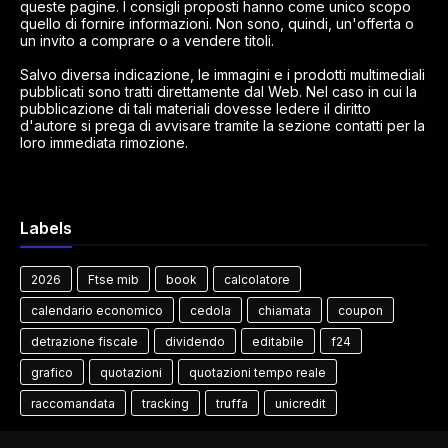
queste pagine. I consigli proposti hanno come unico scopo
quello di fornire informazioni. Non sono, quindi, un'offerta o
un invito a comprare o a vendere titoli.
Salvo diversa indicazione, le immagini e i prodotti multimediali
pubblicati sono tratti direttamente dal Web. Nel caso in cui la
pubblicazione di tali materiali dovesse ledere il diritto
d'autore si prega di avvisare tramite la sezione contatti per la
loro immediata rimozione.
Labels
2026
Ftse mib
book
calcolatore
calendario economico
cedola
chiamata
coupon
detrazione fiscale
dividendo
editabile
f24
grafico
quotazioni
quotazioni tempo reale
raccomandata
tracking
truffa
unicredit