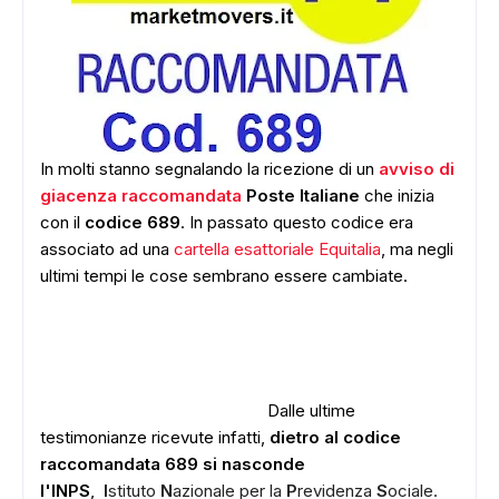
In molti stanno segnalando la ricezione di un
avviso di
giacenza raccomandata
Poste Italiane
che inizia
con il
codice 689
. In passato questo codice era
associato ad una
cartella esattoriale Equitalia
, ma negli
ultimi tempi le cose sembrano essere cambiate.
Dalle ultime
testimonianze ricevute infatti,
dietro al codice
raccomandata 689 si nasconde
l'INPS
,
I
stituto
N
azionale per la
P
revidenza
S
ociale.