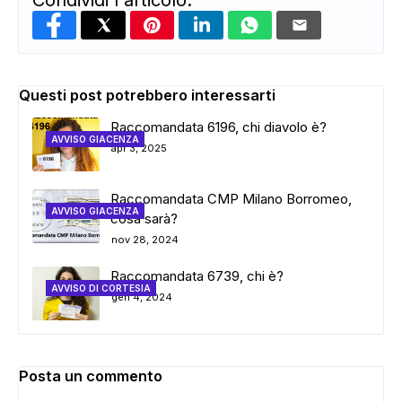
Condividi l'articolo:
Questi post potrebbero interessarti
Raccomandata 6196, chi diavolo è?
AVVISO GIACENZA
apr 3, 2025
Raccomandata CMP Milano Borromeo,
AVVISO GIACENZA
cosa sarà?
nov 28, 2024
Raccomandata 6739, chi è?
AVVISO DI CORTESIA
gen 4, 2024
Posta un commento