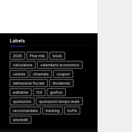
Labels
2026
Ftse mib
book
calcolatore
calendario economico
cedola
chiamata
coupon
detrazione fiscale
dividendo
editabile
f24
grafico
quotazioni
quotazioni tempo reale
raccomandata
tracking
truffa
unicredit