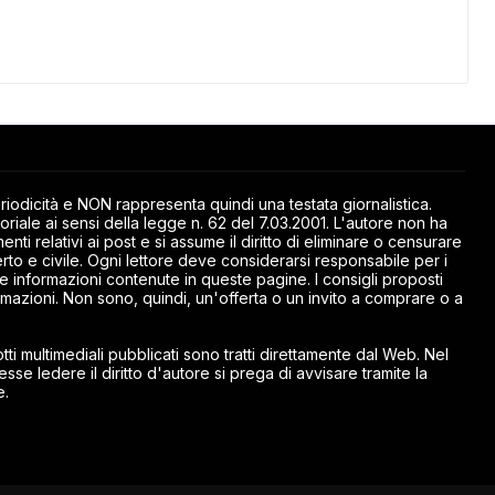
odicità e NON rappresenta quindi una testata giornalistica.
riale ai sensi della legge n. 62 del 7.03.2001. L'autore non ha
ti relativi ai post e si assume il diritto di eliminare o censurare
rto e civile. Ogni lettore deve considerarsi responsabile per i
elle informazioni contenute in queste pagine. I consigli proposti
mazioni. Non sono, quindi, un'offerta o un invito a comprare o a
ti multimediali pubblicati sono tratti direttamente dal Web. Nel
esse ledere il diritto d'autore si prega di avvisare tramite la
e.