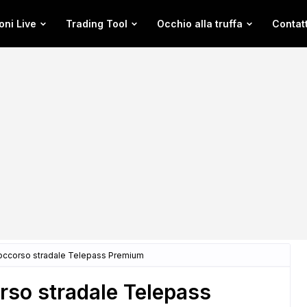
oni Live
Trading Tool
Occhio alla truffa
Contatt
ccorso stradale Telepass Premium
so stradale Telepass