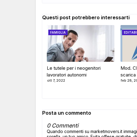
Questi post potrebbero interessarti
FAMIGLIA
EDITABI
Le tutele per i neogenitori
Mod. CI
lavoratori autonomi
scarica 
ott 7, 2022
feb 28, 2
Posta un commento
0 Commenti
Quando commenti su marketmovers.it immagina
sorella, un tuo amico. Evita offese gratuite, di