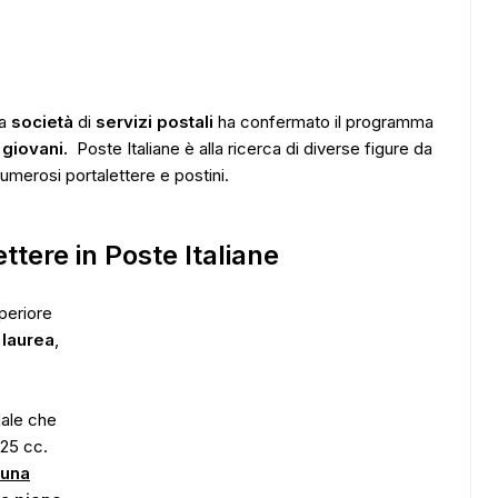
la
società
di
servizi postali
ha confermato il programma
 giovani.
Poste Italiane è alla ricerca di diverse figure da
numerosi portalettere e postini.
ettere in Poste Italiane
periore
i
laurea
,
dale che
125 cc.
 una