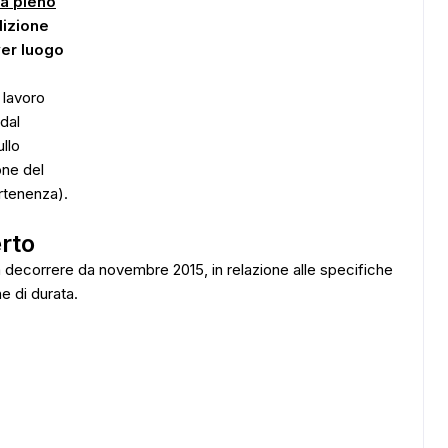
 a pieno
izione
ver luogo
 lavoro
dal
llo
one del
ADS
rtenenza).
erto
 decorrere da novembre 2015, in relazione alle specifiche
e di durata.