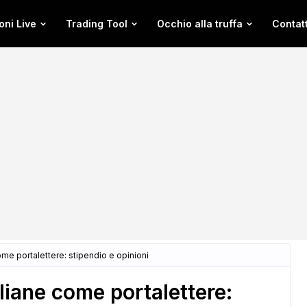
oni Live
Trading Tool
Occhio alla truffa
Contatt
ome portalettere: stipendio e opinioni
aliane come portalettere: