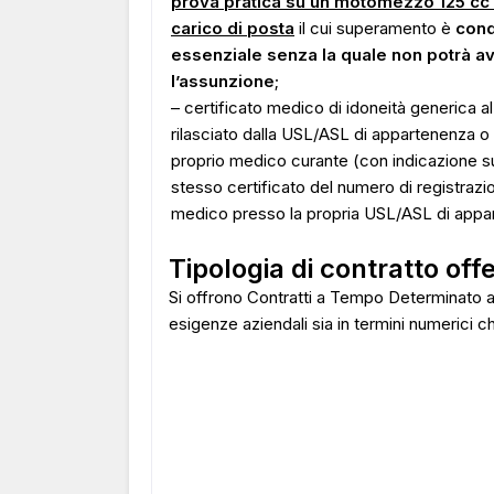
prova pratica su un motomezzo 125 cc
carico di posta
il cui superamento è
cond
essenziale senza la quale non potrà a
l’assunzione
;
– certificato medico di idoneità generica al
rilasciato dalla USL/ASL di appartenenza o 
proprio medico curante (con indicazione su
stesso certificato del numero di registrazi
medico presso la propria USL/ASL di appa
Tipologia di contratto off
Si offrono Contratti a Tempo Determinato a
esigenze aziendali sia in termini numerici ch