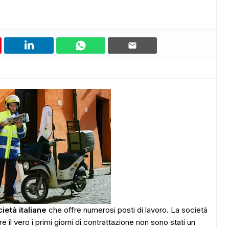
ietà italiane
che offre numerosi posti di lavoro. La società
 il vero i primi giorni di contrattazione non sono stati un