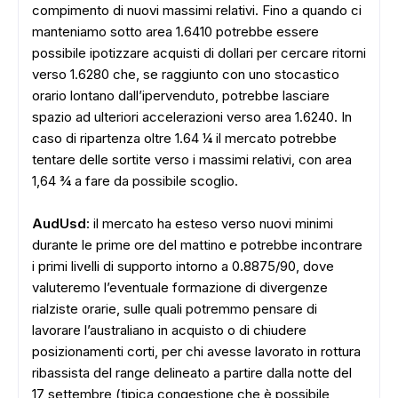
compimento di nuovi massimi relativi. Fino a quando ci
manteniamo sotto area 1.6410 potrebbe essere
possibile ipotizzare acquisti di dollari per cercare ritorni
verso 1.6280 che, se raggiunto con uno stocastico
orario lontano dall’ipervenduto, potrebbe lasciare
spazio ad ulteriori accelerazioni verso area 1.6240. In
caso di ripartenza oltre 1.64 ¼ il mercato potrebbe
tentare delle sortite verso i massimi relativi, con area
1,64 ¾ a fare da possibile scoglio.
AudUsd
: il mercato ha esteso verso nuovi minimi
durante le prime ore del mattino e potrebbe incontrare
i primi livelli di supporto intorno a 0.8875/90, dove
valuteremo l’eventuale formazione di divergenze
rialziste orarie, sulle quali potremmo pensare di
lavorare l’australiano in acquisto o di chiudere
posizionamenti corti, per chi avesse lavorato in rottura
ribassista del range delineato a partire dalla notte del
17 settembre (tipica congestione che è possibile