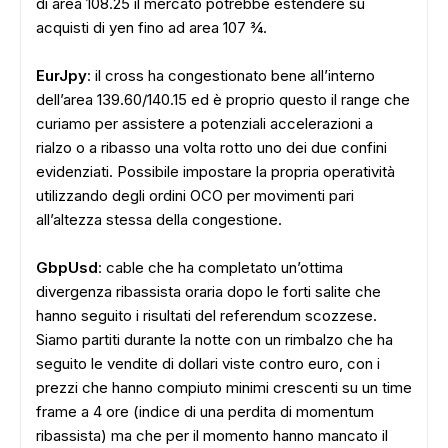
di area 108.25 il mercato potrebbe estendere su
acquisti di yen fino ad area 107 ¾.
EurJpy
: il cross ha congestionato bene all’interno
dell’area 139.60/140.15 ed è proprio questo il range che
curiamo per assistere a potenziali accelerazioni a
rialzo o a ribasso una volta rotto uno dei due confini
evidenziati. Possibile impostare la propria operatività
utilizzando degli ordini OCO per movimenti pari
all’altezza stessa della congestione.
GbpUsd
: cable che ha completato un’ottima
divergenza ribassista oraria dopo le forti salite che
hanno seguito i risultati del referendum scozzese.
Siamo partiti durante la notte con un rimbalzo che ha
seguito le vendite di dollari viste contro euro, con i
prezzi che hanno compiuto minimi crescenti su un time
frame a 4 ore (indice di una perdita di momentum
ribassista) ma che per il momento hanno mancato il