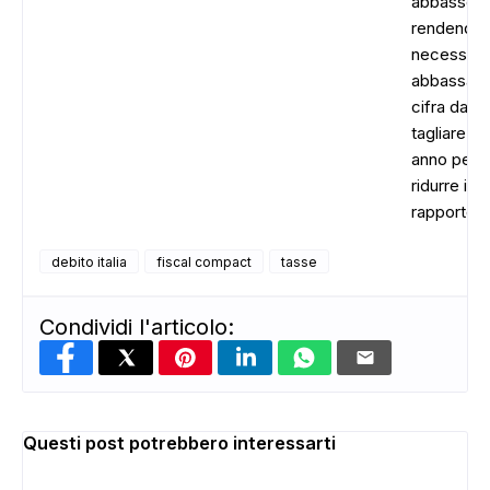
abbassere
rendendo
necessari
abbassare
cifra da
tagliare og
anno per
ridurre il
rapporto.
debito italia
fiscal compact
tasse
Condividi l'articolo:
Questi post potrebbero interessarti