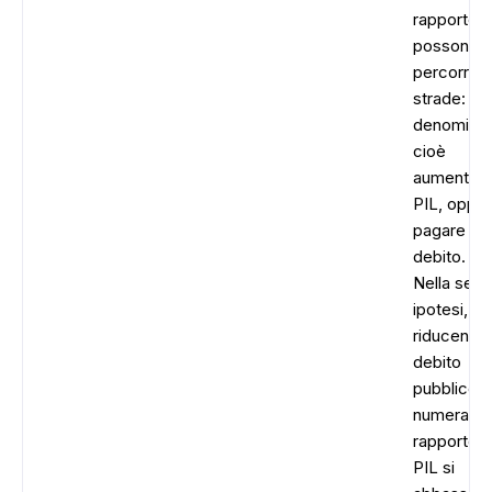
rapporto s
possono
percorrere
strade: alz
denominat
cioè
aumentare 
PIL, oppu
pagare il
debito.
Nella sec
ipotesi,
riducendo 
debito
pubblico il
numerator
rapporto c
PIL si