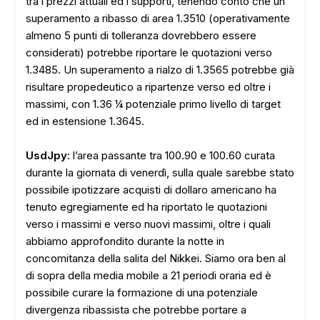
tra i prezzi attuali ed i supporti, tenendo conto che un
superamento a ribasso di area 1.3510 (operativamente
almeno 5 punti di tolleranza dovrebbero essere
considerati) potrebbe riportare le quotazioni verso
1.3485. Un superamento a rialzo di 1.3565 potrebbe già
risultare propedeutico a ripartenze verso ed oltre i
massimi, con 1.36 ¼ potenziale primo livello di target
ed in estensione 1.3645.
UsdJpy
: l’area passante tra 100.90 e 100.60 curata
durante la giornata di venerdì, sulla quale sarebbe stato
possibile ipotizzare acquisti di dollaro americano ha
ADS
tenuto egregiamente ed ha riportato le quotazioni
verso i massimi e verso nuovi massimi, oltre i quali
abbiamo approfondito durante la notte in
concomitanza della salita del Nikkei. Siamo ora ben al
di sopra della media mobile a 21 periodi oraria ed è
possibile curare la formazione di una potenziale
divergenza ribassista che potrebbe portare a