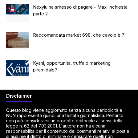
Nexyiu ha smesso di pagare - Maxi inchiesta
parte 2
Raccomandata market 698, che cavolo è ?
Kyani, opportunità, truffa o marketing
piramidale?
Disclaimer
Questo blog viene aggiornato senza alcuna periodicità e
NON rappresenta quindi una testata giornalistica. Pertanto
non può considerarsi un prodotto editoriale ai sensi della
legge n. 62 del 7.03.2001. L'autore non ha alcuna
responsabilità per il contenuto dei commenti relativi ai post e
si assume il diritto di eliminare o censurare quelli non