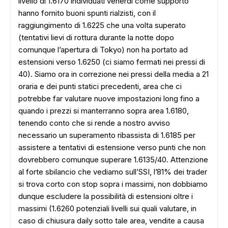
livello di 1.6170 individuati venerdì come supporto
hanno fornito buoni spunti rialzisti, con il
raggiungimento di 1.6225 che una volta superato
(tentativi lievi di rottura durante la notte dopo
comunque l’apertura di Tokyo) non ha portato ad
estensioni verso 1.6250 (ci siamo fermati nei pressi di
40). Siamo ora in correzione nei pressi della media a 21
oraria e dei punti statici precedenti, area che ci
potrebbe far valutare nuove impostazioni long fino a
quando i prezzi si manterranno sopra area 1.6180,
tenendo conto che si rende a nostro avviso
necessario un superamento ribassista di 1.6185 per
assistere a tentativi di estensione verso punti che non
dovrebbero comunque superare 1.6135/40. Attenzione
al forte sbilancio che vediamo sull’SSI, l’81% dei trader
si trova corto con stop sopra i massimi, non dobbiamo
dunque escludere la possibilità di estensioni oltre i
massimi (1.6260 potenziali livelli sui quali valutare, in
caso di chiusura daily sotto tale area, vendite a causa