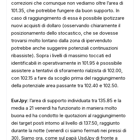
correzioni che comunque non vediamo oltre l’area di
101.35, che potrebbe fungere da buon supporto. In
caso di raggiungimento di essa è possibile ipotizzare
nuovi acquisti di dollaro (osservando chiaramente il
posizionamento dello stocastico, che se dovesse
trovarsi molto lontano dalla zona di ipervenduto
potrebbe anche suggerire potenziali continuazioni
ribassiste). Sopra i livelli di massimo toccati ed
identificabili in operativamente in 101.95 è psossibile
assistere a tentativi di sforamento rialzista di 102.00,
con 102.15 a fare da scoglio prima del raggiungimento
della potenziale area passante tra 102.40 e 102.50.
EurJpy
: l’area di supporto individuata tra 135.85 e la
media a 21 venerdì ha funzionato in maniera molto
buona ed ha condotto le quotazioni al raggiungimento
dei target posti intorno al livello di 137.50, raggiunto
durante la notte (venerdì ci siamo fermati nei pressi di
30). Siamo ora, come sul papà UsdJpy di fronte a