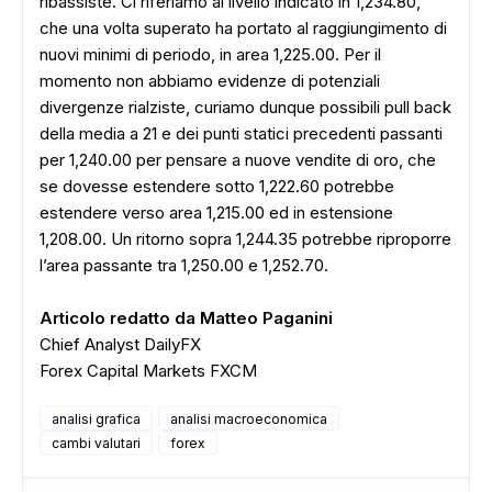
ribassiste. Ci riferiamo al livello indicato in 1,234.80,
che una volta superato ha portato al raggiungimento di
nuovi minimi di periodo, in area 1,225.00. Per il
momento non abbiamo evidenze di potenziali
divergenze rialziste, curiamo dunque possibili pull back
della media a 21 e dei punti statici precedenti passanti
per 1,240.00 per pensare a nuove vendite di oro, che
se dovesse estendere sotto 1,222.60 potrebbe
estendere verso area 1,215.00 ed in estensione
1,208.00. Un ritorno sopra 1,244.35 potrebbe riproporre
l’area passante tra 1,250.00 e 1,252.70.
Articolo redatto da Matteo Paganini
Chief Analyst DailyFX
Forex Capital Markets FXCM
analisi grafica
analisi macroeconomica
cambi valutari
forex