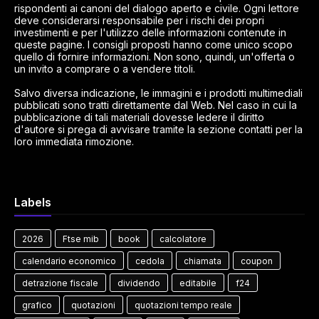
rispondenti ai canoni del dialogo aperto e civile. Ogni lettore
deve considerarsi responsabile per i rischi dei propri
investimenti e per l'utilizzo delle informazioni contenute in
queste pagine. I consigli proposti hanno come unico scopo
quello di fornire informazioni. Non sono, quindi, un'offerta o
un invito a comprare o a vendere titoli.
Salvo diversa indicazione, le immagini e i prodotti multimediali
pubblicati sono tratti direttamente dal Web. Nel caso in cui la
pubblicazione di tali materiali dovesse ledere il diritto
d'autore si prega di avvisare tramite la sezione contatti per la
loro immediata rimozione.
Labels
2026
Ftse mib
book
calcolatore
calendario economico
cedola
chiamata
coupon
detrazione fiscale
dividendo
editabile
f24
grafico
quotazioni
quotazioni tempo reale