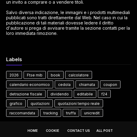
un invito a comprare o a vendere titoli.
Salvo diversa indicazione, le immagini e i prodotti multimediali
pubblicati sono tratti direttamente dal Web. Nel caso in cui la
pubblicazione di tali materiali dovesse ledere il diritto
d'autore si prega di avvisare tramite la sezione contatti per la
loro immediata rimozione.
Labels
2026
Ftse mib
book
calcolatore
calendario economico
cedola
chiamata
coupon
detrazione fiscale
dividendo
editabile
f24
grafico
quotazioni
quotazioni tempo reale
raccomandata
tracking
truffa
unicredit
HOME
COOKIE
CONTACT US
ALL POST