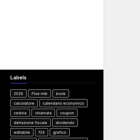
Labels
2026
Ftse mib
book
calcolatore
calendario economico
cedola
chiamata
coupon
detrazione fiscale
dividendo
editabile
f24
grafico