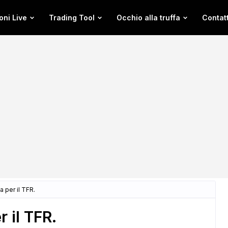
oni Live
Trading Tool
Occhio alla truffa
Contatt
 per il TFR.
 il TFR.