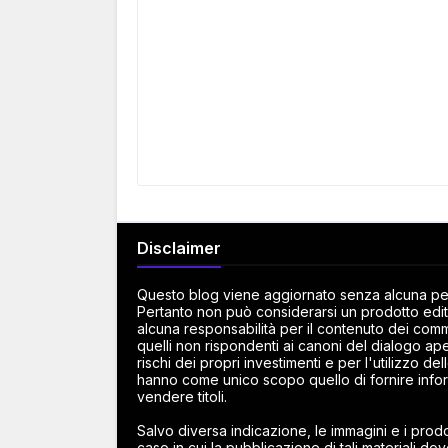
Disclaimer
Questo blog viene aggiornato senza alcuna peri
Pertanto non può considerarsi un prodotto edito
alcuna responsabilità per il contenuto dei commen
quelli non rispondenti ai canoni del dialogo ape
rischi dei propri investimenti e per l'utilizzo d
hanno come unico scopo quello di fornire infor
vendere titoli.
Salvo diversa indicazione, le immagini e i prodot
caso in cui la pubblicazione di tali materiali dov