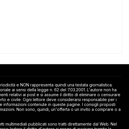
odicità e NON rappresenta quindi una testata giornalistica.
riale ai sensi della legge n. 62 del 7.03.2001. L'autore non ha
ti relativi ai post e si assume il diritto di eliminare o censurare
rto e civile. Ogni lettore deve considerarsi responsabile per i
elle informazioni contenute in queste pagine. I consigli proposti
mazioni. Non sono, quindi, un'offerta o un invito a comprare o a
ti multimediali pubblicati sono tratti direttamente dal Web. Nel
esse ledere il diritto d'autore si prega di avvisare tramite la