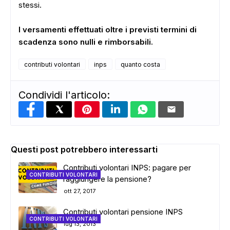
stessi.
I versamenti effettuati oltre i previsti termini di
scadenza sono nulli e rimborsabili.
contributi volontari
inps
quanto costa
Condividi l'articolo:
Questi post potrebbero interessarti
Contributi volontari INPS: pagare per
CONTRIBUTI VOLONTARI
raggiungere la pensione?
ott 27, 2017
Contributi volontari pensione INPS
CONTRIBUTI VOLONTARI
lug 13, 2013