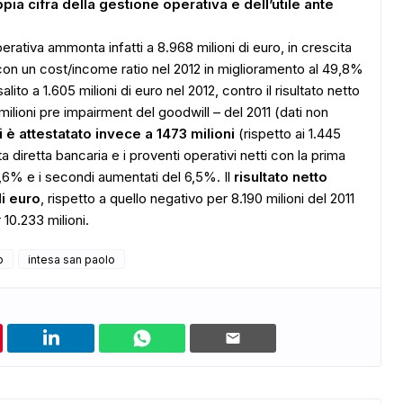
pia cifra della gestione operativa e dell’utile ante
perativa ammonta infatti a 8.968 milioni di euro, in crescita
, con un cost/income ratio nel 2012 in miglioramento al 49,8%
lito a 1.605 milioni di euro nel 2012, contro il risultato netto
 milioni pre impairment del goodwill – del 2011 (dati non
i è attestatato invece a 1473 milioni
(rispetto ai 1.445
ADS
ta diretta bancaria e i proventi operativi netti con la prima
,6% e i secondi aumentati del 6,5%. Il
risultato netto
di euro
, rispetto a quello negativo per 8.190 milioni del 2011
 10.233 milioni.
o
intesa san paolo