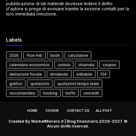
pubblicazione di tali materiali dovesse ledere il diritto
d'autore si prega di avvisare tramite la sezione contatti per la
loro immediata rimozione.
Labels
2026
Ftse mib
book
calcolatore
calendario economico
cedola
chiamata
coupon
detrazione fiscale
dividendo
editabile
f24
grafico
quotazioni
quotazioni tempo reale
raccomandata
tracking
truffa
unicredit
HOME
COOKIE
CONTACT US
ALL POST
Created By
MarketMovers.it
| Blog finanziario 2026-2027. ©
Alcuni diritti riservati.