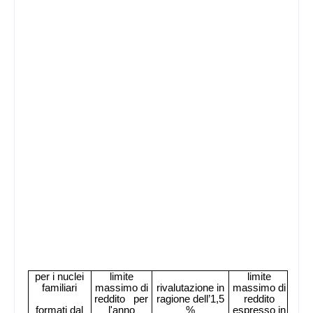
per i nuclei
limite
limite
familiari
massimo di
rivalutazione in
massimo di
reddito
per
ragione dell’1,5
reddito
formati dal
l'anno
%
espresso in