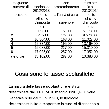
seguente
con
euro per
numero di
scolastico
arrotondamento
l'a.s.
2012/2013
2013/2014
persone
riferito
all’unità di euro
riferito
all'anno
all'anno
d'imposta
superiore
d'imposta
2011
2012
1
5.096,00
77,00
5.173,00
2
8.452,00
127,00
8.579,00
3
10.864,00
163,00
11.027,00
4
12.974,00
195,00
13.169,00
5
15.083,00
227,00
15.310,00
6
17.095,00
257,00
17.352,00
7 e oltre
19.102,00
287,00
19.389,00
Cosa sono le tasse scolastiche
La misura delle
tasse scolastiche
è stata
determinata dal D.P.C.M. 18 maggio 1990 (G.U. Serie
Generale n.118 del 23-5-1990); le tipologie,
determinate in lire e rapportate in euro, si riferiscono a