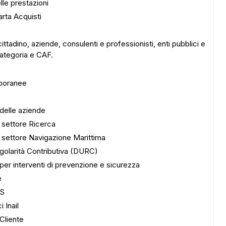
le prestazioni
arta Acquisti
cittadino, aziende, consulenti e professionisti, enti pubblici e
 categoria e CAF.
mporanee
 delle aziende
l settore Ricerca
al settore Navigazione Marittima
golarità Contributiva (DURC)
 per interventi di prevenzione e sicurezza
e
SS
i Inail
 Cliente