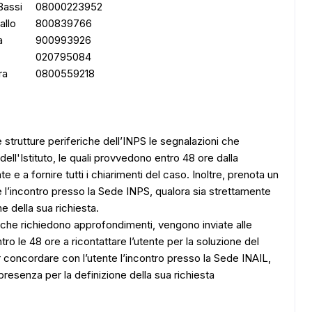
Bassi
08000223952
allo
800839766
a
900993926
020795084
ra
0800559218
 strutture periferiche dell’INPS le segnalazioni che
ell'Istituto, le quali provvedono entro 48 ore dalla
 e a fornire tutti i chiarimenti del caso. Inoltre, prenota un
l’incontro presso la Sede INPS, qualora sia strettamente
e della sua richiesta.
i che richiedono approfondimenti, vengono inviate alle
o le 48 ore a ricontattare l’utente per la soluzione del
 concordare con l’utente l’incontro presso la Sede INAIL,
resenza per la definizione della sua richiesta