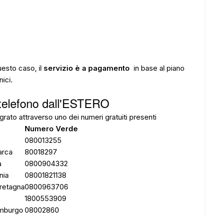
ADS
uesto caso, il
servizio è a pagamento
in base al piano
nici.
telefono
dall'ESTERO
grato attraverso uno dei numeri gratuiti presenti
e
Numero Verde
080013255
arca
80018297
a
0800904332
nia
08001821138
retagna
0800963706
1800553909
mburgo
08002860