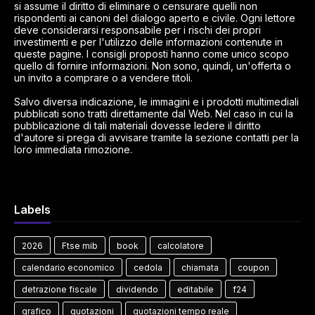
si assume il diritto di eliminare o censurare quelli non
rispondenti ai canoni del dialogo aperto e civile. Ogni lettore
deve considerarsi responsabile per i rischi dei propri
investimenti e per l'utilizzo delle informazioni contenute in
queste pagine. I consigli proposti hanno come unico scopo
quello di fornire informazioni. Non sono, quindi, un'offerta o
un invito a comprare o a vendere titoli.
Salvo diversa indicazione, le immagini e i prodotti multimediali
pubblicati sono tratti direttamente dal Web. Nel caso in cui la
pubblicazione di tali materiali dovesse ledere il diritto
d'autore si prega di avvisare tramite la sezione contatti per la
loro immediata rimozione.
Labels
2026
Ftse mib
book
calcolatore
calendario economico
cedola
chiamata
coupon
detrazione fiscale
dividendo
editabile
f24
grafico
quotazioni
quotazioni tempo reale