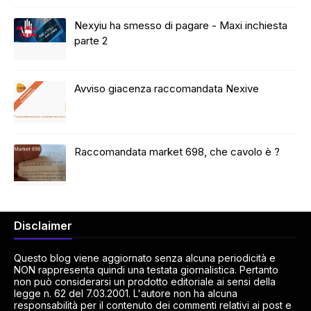
Nexyiu ha smesso di pagare - Maxi inchiesta
parte 2
Avviso giacenza raccomandata Nexive
Raccomandata market 698, che cavolo è ?
Disclaimer
Questo blog viene aggiornato senza alcuna periodicità e
NON rappresenta quindi una testata giornalistica. Pertanto
non può considerarsi un prodotto editoriale ai sensi della
legge n. 62 del 7.03.2001. L'autore non ha alcuna
responsabilità per il contenuto dei commenti relativi ai post e