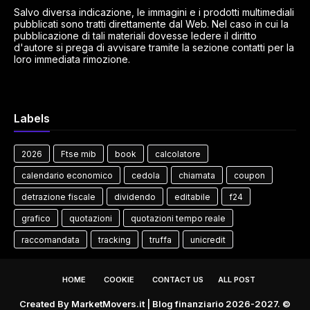
Salvo diversa indicazione, le immagini e i prodotti multimediali
pubblicati sono tratti direttamente dal Web. Nel caso in cui la
pubblicazione di tali materiali dovesse ledere il diritto
d'autore si prega di avvisare tramite la sezione contatti per la
loro immediata rimozione.
Labels
2026
Ftse mib
book
calcolatore
calendario economico
cedola
chiamata
coupon
detrazione fiscale
dividendo
editabile
f24
grafico
quotazioni
quotazioni tempo reale
raccomandata
tracking
truffa
unicredit
HOME
COOKIE
CONTACT US
ALL POST
Created By
MarketMovers.it
| Blog finanziario 2026-2027. ©