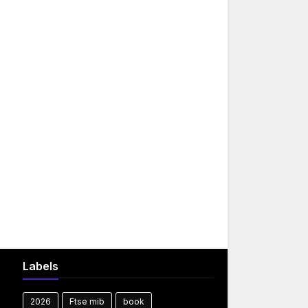
Labels
2026
Ftse mib
book