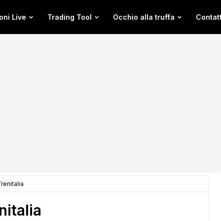
oni Live
Trading Tool
Occhio alla truffa
Contatt
renitalia
italia