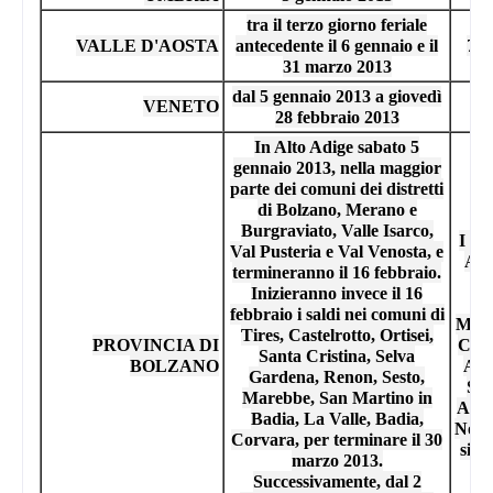
tra il terzo giorno feriale
VALLE D'AOSTA
antecedente il 6 gennaio e il
7 l
31 marzo 2013
dal 5 gennaio 2013 a giovedì
da
VENETO
28 febbraio 2013
s
In Alto Adige sabato 5
gennaio 2013, nella maggior
parte dei comuni dei distretti
di Bolzano, Merano e
Burgraviato, Valle Isarco,
I sa
Val Pusteria e Val Venosta, e
And
termineranno il 16 febbraio.
Me
Inizieranno invece il 16
B
febbraio i saldi nei comuni di
Mont
Tires, Castelrotto, Ortisei,
PROVINCIA DI
Cort
Santa Cristina, Selva
BOLZANO
Ald
Gardena, Renon, Sesto,
S. 
Marebbe, San Martino in
Appi
Badia, La Valle, Badia,
Nova
Corvara, per terminare il 30
si t
marzo 2013.
Successivamente, dal 2