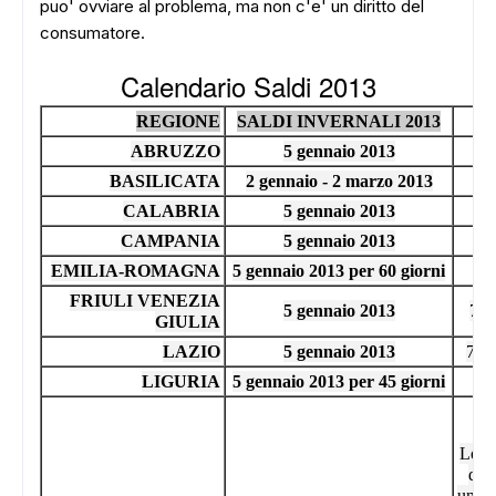
puo' ovviare al problema, ma non c'e' un diritto del
consumatore.
Calendario Saldi 2013
REGIONE
SALDI INVERNALI 2013
ABRUZZO
5 gennaio 2013
7 l
BASILICATA
2 gennaio - 2 marzo 2013
2 l
ADS
CALABRIA
5 gennaio 2013
7 
CAMPANIA
5 gennaio 2013
EMILIA-ROMAGNA
5 gennaio 2013 per 60 giorni
7 l
FRIULI VENEZIA
5 gennaio 2013
7 l
GIULIA
LAZIO
5 gennaio 2013
7 lu
LIGURIA
5 gennaio 2013 per 45 giorni
7 l
7 l
(D
Lomba
di f
un me