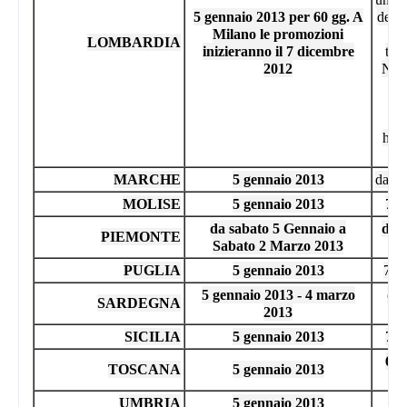
5 gennaio 2013 per 60 gg. A
dei s
Milano le promozioni
tut
LOMBARDIA
inizieranno il 7 dicembre
tro
2012
Non s
aut
co
hann
MARCHE
5 gennaio 2013
dal 7
MOLISE
5 gennaio 2013
7 l
da sabato 5 Gennaio a
da s
PIEMONTE
Sabato 2 Marzo 2013
PUGLIA
5 gennaio 2013
7 lu
5 gennaio 2013 - 4 marzo
dal
SARDEGNA
2013
SICILIA
5 gennaio 2013
7 l
6 l
TOSCANA
5 gennaio 2013
UMBRIA
5 gennaio 2013