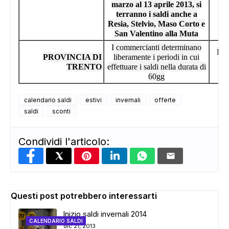
marzo al 13 aprile 2013, si
terranno i saldi anche a
Resia, Stelvio, Maso Corto e
San Valentino alla Muta
I commercianti determinano
I c
PROVINCIA DI
liberamente i periodi in cui
lib
TRENTO
effettuare i saldi nella durata di
60gg
calendario saldi
estivi
invernali
offerte
saldi
sconti
Condividi l'articolo:
Questi post potrebbero interessarti
Inizio saldi invernali 2014
CALENDARIO SALDI
dic 21, 2013