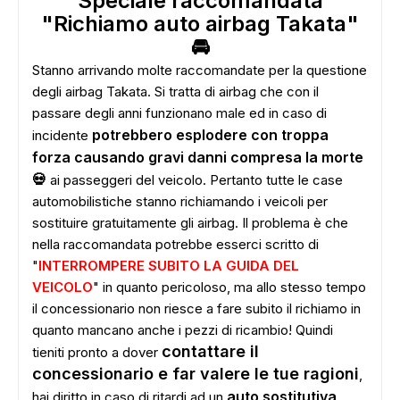
Speciale raccomandata
"Richiamo auto airbag Takata"
🚘
Stanno arrivando molte raccomandate per la questione
ADS
degli airbag Takata. Si tratta di airbag che con il
passare degli anni funzionano male ed in caso di
potrebbero esplodere con troppa
incidente
forza causando gravi danni compresa la morte
💀
ai passeggeri del veicolo. Pertanto tutte le case
automobilistiche stanno richiamando i veicoli per
sostituire gratuitamente gli airbag. Il problema è che
nella raccomandata potrebbe esserci scritto di
"
INTERROMPERE SUBITO LA GUIDA DEL
VEICOLO
" in quanto pericoloso, ma allo stesso tempo
il concessionario non riesce a fare subito il richiamo in
quanto mancano anche i pezzi di ricambio! Quindi
contattare il
tieniti pronto a dover
concessionario e far valere le tue ragioni
,
auto sostitutiva
hai diritto in caso di ritardi ad un
.