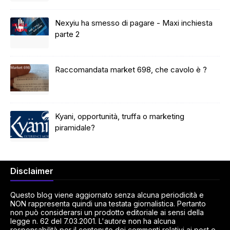
Nexyiu ha smesso di pagare - Maxi inchiesta
parte 2
Raccomandata market 698, che cavolo è ?
Kyani, opportunità, truffa o marketing
piramidale?
Disclaimer
Questo blog viene aggiornato senza alcuna periodicità e
NON rappresenta quindi una testata giornalistica. Pertanto
non può considerarsi un prodotto editoriale ai sensi della
legge n. 62 del 7.03.2001. L'autore non ha alcuna
responsabilità per il contenuto dei commenti relativi ai post e