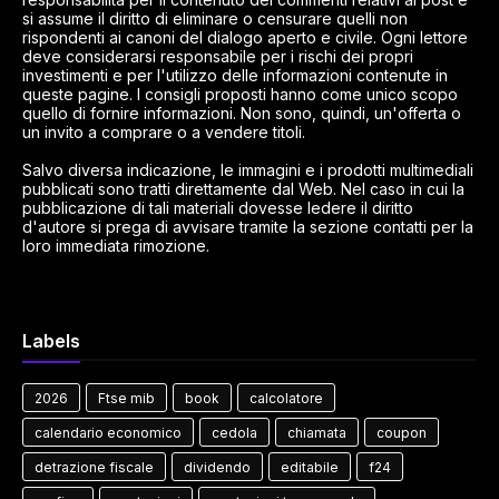
si assume il diritto di eliminare o censurare quelli non
rispondenti ai canoni del dialogo aperto e civile. Ogni lettore
deve considerarsi responsabile per i rischi dei propri
investimenti e per l'utilizzo delle informazioni contenute in
queste pagine. I consigli proposti hanno come unico scopo
quello di fornire informazioni. Non sono, quindi, un'offerta o
un invito a comprare o a vendere titoli.
Salvo diversa indicazione, le immagini e i prodotti multimediali
pubblicati sono tratti direttamente dal Web. Nel caso in cui la
pubblicazione di tali materiali dovesse ledere il diritto
d'autore si prega di avvisare tramite la sezione contatti per la
loro immediata rimozione.
Labels
2026
Ftse mib
book
calcolatore
calendario economico
cedola
chiamata
coupon
detrazione fiscale
dividendo
editabile
f24