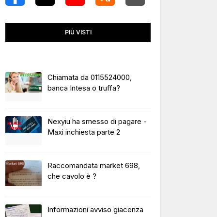
PIÙ VISTI
Chiamata da 0115524000,
banca Intesa o truffa?
Nexyiu ha smesso di pagare -
Maxi inchiesta parte 2
Raccomandata market 698,
che cavolo è ?
Informazioni avviso giacenza