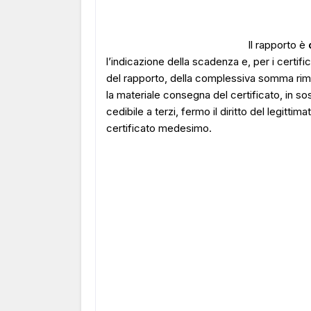
Il rapporto è
l’indicazione della scadenza e, per i certifi
del rapporto, della complessiva somma rim
la materiale consegna del certificato, in so
cedibile a terzi, fermo il diritto del legittima
certificato medesimo.