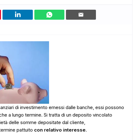
anziari di investimento emessi dalle banche, essi possono
che a lungo termine. Si tratta di un deposito vincolato
rietà delle somme depositate dal cliente,
 termine pattuito
con relativo interesse
.