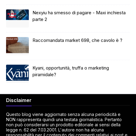
Nexyiu ha smesso di pagare - Maxi inchiesta
parte 2
Raccomandata market 698, che cavolo è ?
Kyani, opportunità, truffa o marketing
piramidale?
Disclaimer
Questo blog viene aggiornato senza alcuna periodicità e
NON rappresenta quindi una testata giornalistica. Pertanto
non può considerarsi un prodotto editoriale ai sensi della
legge n. 62 del 7.03.2001. L'autore non ha alcuna
responsabilità per il contenuto dei commenti relativi ai post e