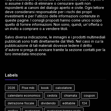
si assume il diritto di eliminare o censurare quelli non
rispondenti ai canoni del dialogo aperto e civile. Ogni lettore
deve considerarsi responsabile per i rischi dei propri
investimenti e per l'utilizzo delle informazioni contenute in
queste pagine. I consigli proposti hanno come unico scopo
quello di fornire informazioni. Non sono, quindi, un'offerta o
un invito a comprare o a vendere titoli.
Salvo diversa indicazione, le immagini e i prodotti multimediali
pubblicati sono tratti direttamente dal Web. Nel caso in cui la
pubblicazione di tali materiali dovesse ledere il diritto
d'autore si prega di avvisare tramite la sezione contatti per la
loro immediata rimozione.
Labels
2026
Ftse mib
book
calcolatore
calendario economico
cedola
chiamata
coupon
detrazione fiscale
dividendo
editabile
f24
grafico
quotazioni
quotazioni tempo reale