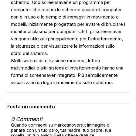
schermo
.
Uno screensaver
è un
programma per
computer che
oscura lo
schermo
quando il computer
non è in uso
e
lo riempie di
immagini in movimento
o
modelli
.
Inizialmente
progettato
per evitare
di bruciare i
monitor al plasma
per computer
CRT
, gli
screensaver
vengono utilizzati principalmente
per l'intrattenimento
,
la sicurezza o
per visualizzare le informazioni
sullo
stato del sistema
.
Molti sistemi di
televisione moderna
, lettori
multimediali
e altri sistemi
di intrattenimento
hanno una
ADS
forma di
screensaver
integrato
.
Più semplicemente
visualizzano un logo
in movimento
sullo schermo
.
Posta un commento
0 Commenti
Quando commenti su marketmovers.it immagina di
parlare con un tuo caro, tua madre, tuo padre, tua
sorella, un tuo amico. Evita offese gratuite,