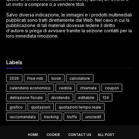
un invito a comprare o a vendere titoli.
Salvo diversa indicazione, le immagini e i prodotti multimediali
pubblicati sono tratti direttamente dal Web. Nel caso in cui la
pubblicazione di tali materiali dovesse ledere il diritto
d'autore si prega di avvisare tramite la sezione contatti per la
loro immediata rimozione.
Labels
2026
Ftse mib
book
calcolatore
calendario economico
cedola
chiamata
coupon
detrazione fiscale
dividendo
editabile
f24
grafico
quotazioni
quotazioni tempo reale
raccomandata
tracking
truffa
unicredit
HOME
COOKIE
CONTACT US
ALL POST