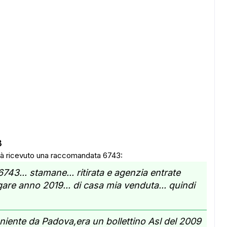
3
 già ricevuto una raccomandata 6743:
43... stamane... ritirata e agenzia entrate
are anno 2019... di casa mia venduta... quindi
ADS
niente da Padova,era un bollettino Asl del 2009