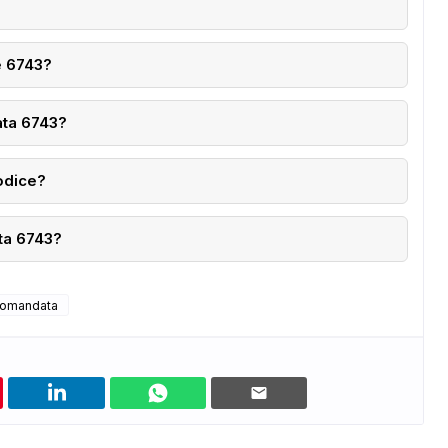
e 6743?
ta 6743?
codice?
ata 6743?
comandata