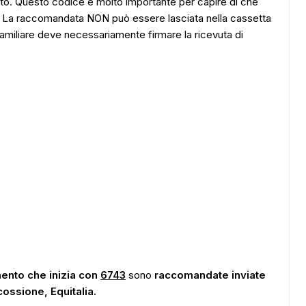
to. Questo codice è molto importante per capire di che
. La raccomandata NON può essere lasciata nella cassetta
 familiare deve necessariamente firmare la ricevuta di
mento che inizia con
6743
sono
raccomandate inviate
cossione, Equitalia.