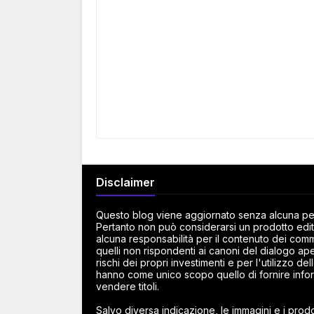
Disclaimer
Questo blog viene aggiornato senza alcuna peri
Pertanto non può considerarsi un prodotto edito
alcuna responsabilità per il contenuto dei commen
quelli non rispondenti ai canoni del dialogo ape
rischi dei propri investimenti e per l'utilizzo d
hanno come unico scopo quello di fornire infor
vendere titoli.
Salvo diversa indicazione, le immagini e i prodot