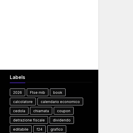
Labels
2026
Ftse mib
book
calcolatore
calendario economico
cedola
chiamata
coupon
detrazione fiscale
dividendo
editabile
f24
grafico