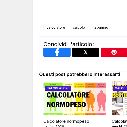
calcolatore
calcolo
risparmio
Condividi l'articolo:
Questi post potrebbero interessarti
CALCOLATORE
CALCO
Calcolatore normopeso
Calcolat
gen 14, 2026
gen 14, 