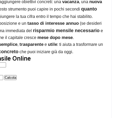
vacanza
nuova
raggiungere obiettivi concreti: una
, una
quanto
esto strumento puoi capire in pochi secondi
ungere la tua cifra entro il tempo che hai stabilito.
tasso di interesse annuo
posizione e un
(se desideri
risparmio mensile necessario
tima immediata del
e
mese dopo mese
ome il capitale cresce
.
semplice
trasparente
utile
,
e
: ti aiuta a trasformare un
concreto
che puoi iniziare già da oggi.
sile Online
Calcola