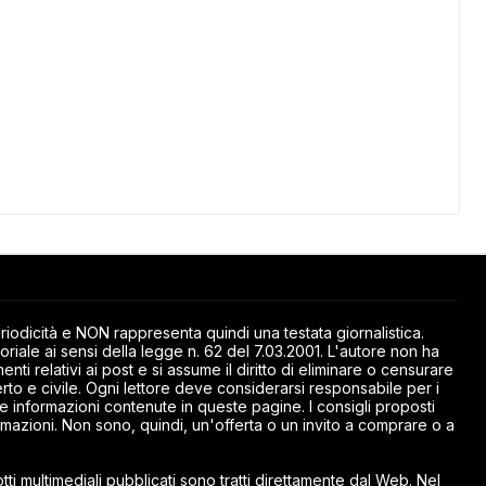
odicità e NON rappresenta quindi una testata giornalistica.
riale ai sensi della legge n. 62 del 7.03.2001. L'autore non ha
ti relativi ai post e si assume il diritto di eliminare o censurare
rto e civile. Ogni lettore deve considerarsi responsabile per i
elle informazioni contenute in queste pagine. I consigli proposti
mazioni. Non sono, quindi, un'offerta o un invito a comprare o a
ti multimediali pubblicati sono tratti direttamente dal Web. Nel