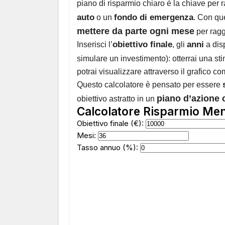
piano di risparmio chiaro è la chiave per 
auto
fondo di emergenza
o un
. Con qu
mettere da parte ogni mese
per raggi
obiettivo finale
anni
Inserisci l’
, gli
a dis
simulare un investimento): otterrai una s
potrai visualizzare attraverso il grafico c
Questo calcolatore è pensato per essere
piano d’azione 
obiettivo astratto in un
Calcolatore Risparmio Men
Obiettivo finale (€):
Mesi:
Tasso annuo (%):