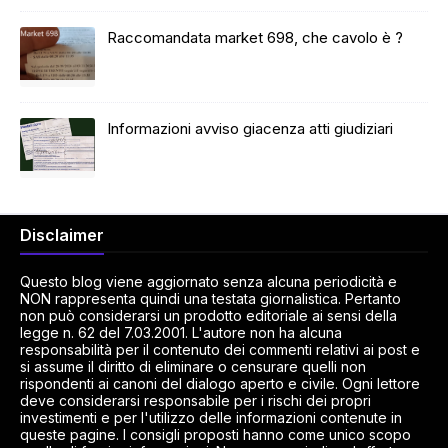
Raccomandata market 698, che cavolo è ?
Informazioni avviso giacenza atti giudiziari
Disclaimer
Questo blog viene aggiornato senza alcuna periodicità e
NON rappresenta quindi una testata giornalistica. Pertanto
non può considerarsi un prodotto editoriale ai sensi della
legge n. 62 del 7.03.2001. L'autore non ha alcuna
responsabilità per il contenuto dei commenti relativi ai post e
si assume il diritto di eliminare o censurare quelli non
rispondenti ai canoni del dialogo aperto e civile. Ogni lettore
deve considerarsi responsabile per i rischi dei propri
investimenti e per l'utilizzo delle informazioni contenute in
queste pagine. I consigli proposti hanno come unico scopo