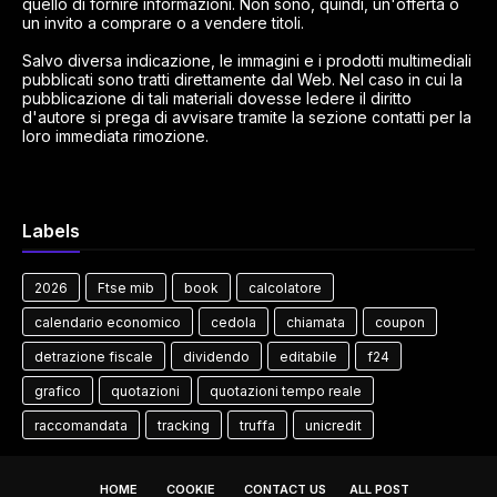
quello di fornire informazioni. Non sono, quindi, un'offerta o
un invito a comprare o a vendere titoli.
Salvo diversa indicazione, le immagini e i prodotti multimediali
pubblicati sono tratti direttamente dal Web. Nel caso in cui la
pubblicazione di tali materiali dovesse ledere il diritto
d'autore si prega di avvisare tramite la sezione contatti per la
loro immediata rimozione.
Labels
2026
Ftse mib
book
calcolatore
calendario economico
cedola
chiamata
coupon
detrazione fiscale
dividendo
editabile
f24
grafico
quotazioni
quotazioni tempo reale
raccomandata
tracking
truffa
unicredit
HOME
COOKIE
CONTACT US
ALL POST