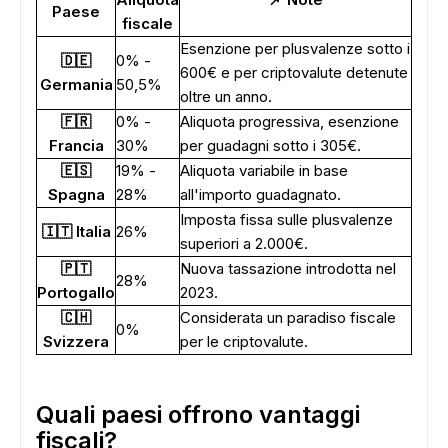
Paese
fiscale
Esenzione per plusvalenze sotto i
🇩🇪
0% -
600€ e per criptovalute detenute
Germania
50,5%
oltre un anno.
🇫🇷
0% -
Aliquota progressiva, esenzione
Francia
30%
per guadagni sotto i 305€.
🇪🇸
19% -
Aliquota variabile in base
Spagna
28%
all'importo guadagnato.
Imposta fissa sulle plusvalenze
🇮🇹 Italia
26%
superiori a 2.000€.
🇵🇹
Nuova tassazione introdotta nel
28%
Portogallo
2023.
🇨🇭
Considerata un paradiso fiscale
0%
Svizzera
per le criptovalute.
Quali paesi offrono vantaggi
fiscali?