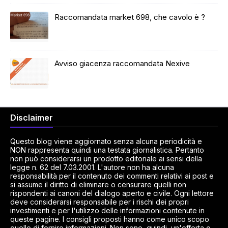
Raccomandata market 698, che cavolo è ?
Avviso giacenza raccomandata Nexive
Disclaimer
Questo blog viene aggiornato senza alcuna periodicità e
NON rappresenta quindi una testata giornalistica. Pertanto
non può considerarsi un prodotto editoriale ai sensi della
legge n. 62 del 7.03.2001. L'autore non ha alcuna
responsabilità per il contenuto dei commenti relativi ai post e
si assume il diritto di eliminare o censurare quelli non
rispondenti ai canoni del dialogo aperto e civile. Ogni lettore
deve considerarsi responsabile per i rischi dei propri
investimenti e per l'utilizzo delle informazioni contenute in
queste pagine. I consigli proposti hanno come unico scopo
quello di fornire informazioni. Non sono, quindi, un'offerta o