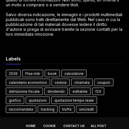
un invito a comprare o a vendere titoli.
Salvo diversa indicazione, le immagini e i prodotti multimediali
pubblicati sono tratti direttamente dal Web. Nel caso in cui la
pubblicazione di tali materiali dovesse ledere il diritto
d'autore si prega di avvisare tramite la sezione contatti per la
loro immediata rimozione.
Labels
2026
Ftse mib
book
calcolatore
calendario economico
cedola
chiamata
coupon
detrazione fiscale
dividendo
editabile
f24
grafico
quotazioni
quotazioni tempo reale
raccomandata
tracking
truffa
unicredit
HOME
COOKIE
CONTACT US
ALL POST