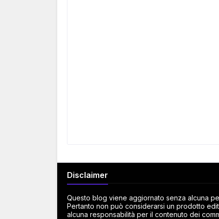
Disclaimer
Questo blog viene aggiornato senza alcuna peri
Pertanto non può considerarsi un prodotto edito
alcuna responsabilità per il contenuto dei commen