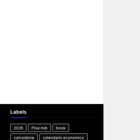
Labels
2026
Ftse mib
book
calcolatore
calendario economico