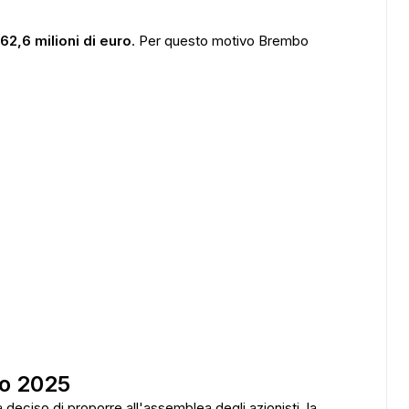
62,6 milioni di euro
. Per questo motivo Brembo
bo 2025
 deciso di proporre all'assemblea degli azionisti, la