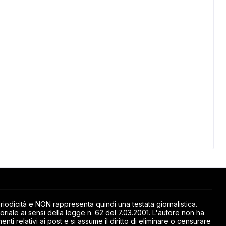
odicità e NON rappresenta quindi una testata giornalistica.
riale ai sensi della legge n. 62 del 7.03.2001. L'autore non ha
ti relativi ai post e si assume il diritto di eliminare o censurare