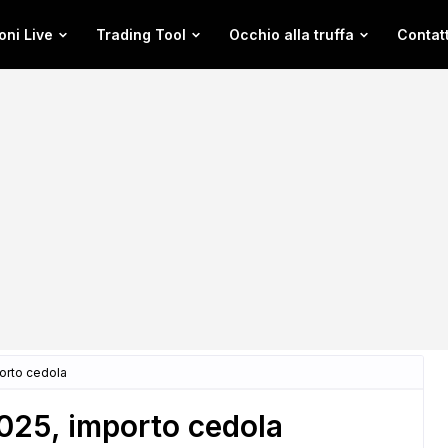
oni Live
Trading Tool
Occhio alla truffa
Contatt
orto cedola
025, importo cedola