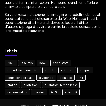
quello di fornire informazioni. Non sono, quindi, un'offerta o
un invito a comprare o a vendere titoli.
Salvo diversa indicazione, le immagini e i prodotti multimediali
pubblicati sono tratti direttamente dal Web. Nel caso in cui la
pubblicazione di tali materiali dovesse ledere il diritto
d'autore si prega di avvisare tramite la sezione contatti per la
loro immediata rimozione.
Labels
2026
Ftse mib
book
calcolatore
calendario economico
cedola
chiamata
coupon
detrazione fiscale
dividendo
editabile
f24
grafico
quotazioni
quotazioni tempo reale
raccomandata
tracking
truffa
unicredit