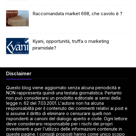
Raccomandata market 698, che cavolo è ?
Kyani, opportunità, truffa o marketing
piramidale?
Disclaimer
Questo blog viene aggiornato senza alcuna periodicità e
NON rappresenta quindi una testata giornalistica. Pertanto
non può considerarsi un prodotto editoriale ai sensi della
legge n. 62 del 7.03.2001. L'autore non ha alcuna
responsabilità per il contenuto dei commenti relativi ai post e
si assume il diritto di eliminare o censurare quelli non
rispondenti ai canoni del dialogo aperto e civile. Ogni lettore
deve considerarsi responsabile per i rischi dei propri
investimenti e per l'utilizzo delle informazioni contenute in
queste pagine. I consigli proposti hanno come unico scopo