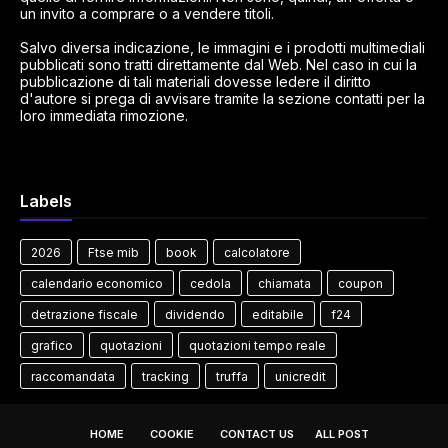
un invito a comprare o a vendere titoli.
Salvo diversa indicazione, le immagini e i prodotti multimediali
pubblicati sono tratti direttamente dal Web. Nel caso in cui la
pubblicazione di tali materiali dovesse ledere il diritto
d'autore si prega di avvisare tramite la sezione contatti per la
loro immediata rimozione.
Labels
2026
Ftse mib
book
calcolatore
calendario economico
cedola
chiamata
coupon
detrazione fiscale
dividendo
editabile
f24
grafico
quotazioni
quotazioni tempo reale
raccomandata
tracking
truffa
unicredit
HOME
COOKIE
CONTACT US
ALL POST