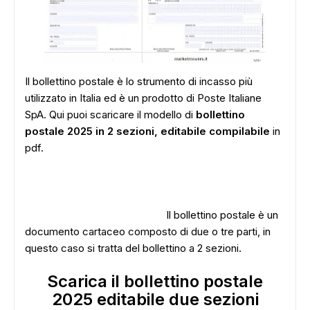
Il bollettino postale è lo strumento di incasso più
utilizzato in Italia ed è un prodotto di Poste Italiane
SpA. Qui puoi scaricare il modello di
bollettino
postale 2025 in 2 sezioni, editabile compilabile
in
pdf.
Il bollettino postale è un
documento cartaceo composto di due o tre parti, in
questo caso si tratta del bollettino a 2 sezioni.
Scarica il bollettino postale
2025 editabile due sezioni