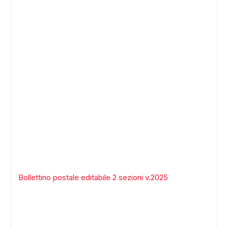
Bollettino postale editabile 2 sezioni v.2025