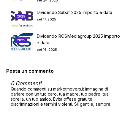
set 24, 2025
Dividendo Sabaf 2025 importo e data
2025
set 17, 2025
Dividendo RCSMediagroup 2025 importo
2025
e data
set 16, 2025
Posta un commento
0 Commenti
Quando commenti su marketmovers.it immagina di
parlare con un tuo caro, tua madre, tuo padre, tua
sorella, un tuo amico. Evita offese gratuite,
discriminazioni e termini violenti. Sii gentile, sempre.