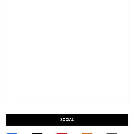
SOCIAL