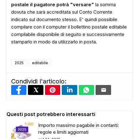
postale il pagatore potrà "versare"
la somma
dovuta che sarà accreditata sul Conto Corrente
indicato sul documento stesso. E' quindi possibile
compilare con il computer il bollettino postale editabile
compilabile disponibile di seguito e successivamente
stamparlo in modo da utilizzarlo in posta.
ADS
2025
editabile
Condividi l'articolo:
Questi post potrebbero interessarti
Importo massimo pagabile in contanti:
2025
regole e limiti aggiornati