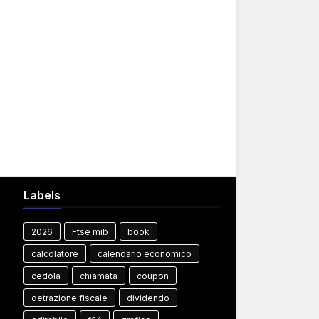
Labels
2026
Ftse mib
book
calcolatore
calendario economico
cedola
chiamata
coupon
detrazione fiscale
dividendo