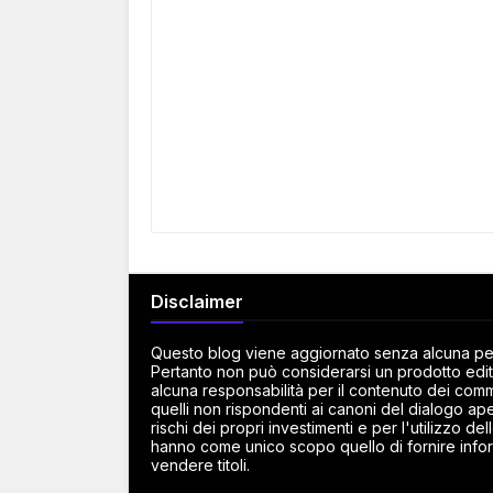
Disclaimer
Questo blog viene aggiornato senza alcuna peri
Pertanto non può considerarsi un prodotto edito
alcuna responsabilità per il contenuto dei commen
quelli non rispondenti ai canoni del dialogo ape
rischi dei propri investimenti e per l'utilizzo d
hanno come unico scopo quello di fornire infor
vendere titoli.