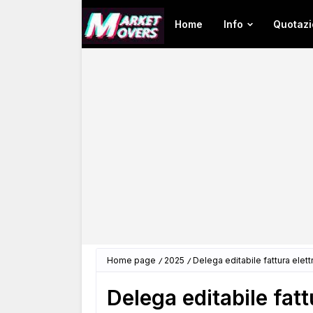
Home
Info
Quotazi
Home page
2025
Delega editabile fattura elet
Delega editabile fat