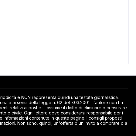
odicità e NON rappresenta quindi una testata giornalistica.
riale ai sensi della legge n. 62 del 7.03.2001. L'autore non ha
ti relativi ai post e si assume il diritto di eliminare o censurare
rto e civile. Ogni lettore deve considerarsi responsabile per i
elle informazioni contenute in queste pagine. I consigli proposti
mazioni. Non sono, quindi, un'offerta o un invito a comprare o a