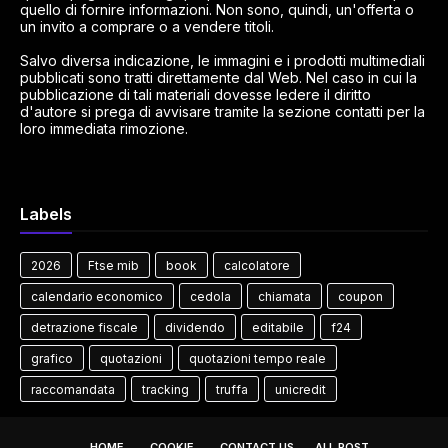
quello di fornire informazioni. Non sono, quindi, un'offerta o
un invito a comprare o a vendere titoli.
Salvo diversa indicazione, le immagini e i prodotti multimediali
pubblicati sono tratti direttamente dal Web. Nel caso in cui la
pubblicazione di tali materiali dovesse ledere il diritto
d'autore si prega di avvisare tramite la sezione contatti per la
loro immediata rimozione.
Labels
2026
Ftse mib
book
calcolatore
calendario economico
cedola
chiamata
coupon
detrazione fiscale
dividendo
editabile
f24
grafico
quotazioni
quotazioni tempo reale
raccomandata
tracking
truffa
unicredit
HOME
COOKIE
CONTACT US
ALL POST