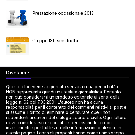
Prestazione occasionale 2013
Gruppo ISP sms truffa
Disclaimer
Questo blog viene aggiornato senza alcuna periodicità e
NON rappresenta quindi una testata giornalistica. Pertanto
non può considerarsi un prodotto editoriale ai sensi della
legge n. 62 del 7.03.2001. L'autore non ha alcuna
responsabilità per il contenuto dei commenti relativi ai post e
si assume il diritto di eliminare o censurare quelli non
rispondenti ai canoni del dialogo aperto e civile. Ogni lettore
deve considerarsi responsabile per i rischi dei propri
investimenti e per l'utilizzo delle informazioni contenute in
queste pagine. I consigli proposti hanno come unico scopo