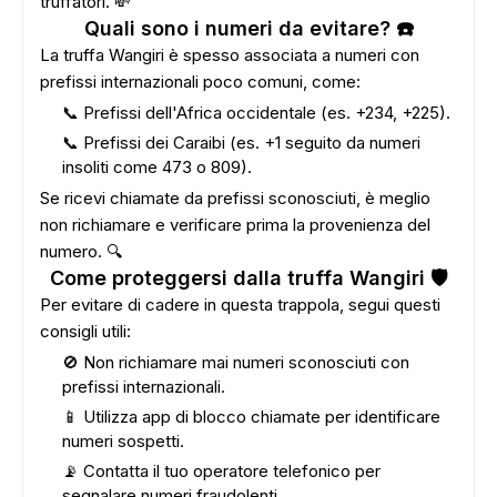
truffatori. 💸
Quali sono i numeri da evitare? ☎️
La truffa Wangiri è spesso associata a numeri con
prefissi internazionali poco comuni, come:
📞 Prefissi dell'Africa occidentale (es. +234, +225).
📞 Prefissi dei Caraibi (es. +1 seguito da numeri
insoliti come 473 o 809).
Se ricevi chiamate da prefissi sconosciuti, è meglio
non richiamare e verificare prima la provenienza del
numero. 🔍
Come proteggersi dalla truffa Wangiri 🛡️
Per evitare di cadere in questa trappola, segui questi
consigli utili:
🚫 Non richiamare mai numeri sconosciuti con
prefissi internazionali.
📱 Utilizza app di blocco chiamate per identificare
numeri sospetti.
📡 Contatta il tuo operatore telefonico per
segnalare numeri fraudolenti.