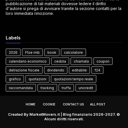
pubblicazione di tali materiali dovesse ledere il diritto
d'autore si prega di avvisare tramite la sezione contatti per la
loro immediata rimozione.
Labels
2026
Ftse mib
book
calcolatore
calendario economico
cedola
chiamata
coupon
detrazione fiscale
dividendo
editabile
f24
grafico
quotazioni
quotazioni tempo reale
raccomandata
tracking
truffa
unicredit
HOME
COOKIE
CONTACT US
ALL POST
Created By
MarketMovers.it
| Blog finanziario 2026-2027. ©
Alcuni diritti riservati.