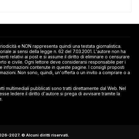
odicità e NON rappresenta quindi una testata giornalistica.
riale ai sensi della legge n. 62 del 7.03.2001. L'autore non ha
ti relativi ai post e si assume il diritto di eliminare o censurare
rto e civile. Ogni lettore deve considerarsi responsabile per i
elle informazioni contenute in queste pagine. I consigli proposti
mazioni. Non sono, quindi, un'offerta o un invito a comprare o a
ti multimediali pubblicati sono tratti direttamente dal Web. Nel
esse ledere il diritto d'autore si prega di avvisare tramite la
e.
026-2027. © Alcuni diritti riservati.