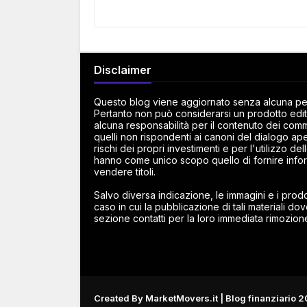
Disclaimer
Questo blog viene aggiornato senza alcuna peri
Pertanto non può considerarsi un prodotto edito
alcuna responsabilità per il contenuto dei commen
quelli non rispondenti ai canoni del dialogo ape
rischi dei propri investimenti e per l'utilizzo d
hanno come unico scopo quello di fornire infor
vendere titoli.
Salvo diversa indicazione, le immagini e i prodot
caso in cui la pubblicazione di tali materiali dov
sezione contatti per la loro immediata rimozion
Created By
MarketMovers.it
| Blog finanziario 2