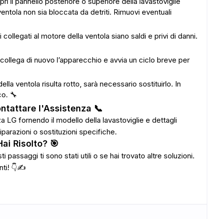
Apri il pannello posteriore o superiore della lavastoviglie
entola non sia bloccata da detriti. Rimuovi eventuali
i collegati al motore della ventola siano saldi e privi di danni.
 collega di nuovo l’apparecchio e avvia un ciclo breve per
ella ventola risulta rotto, sarà necessario sostituirlo. In
co. 🔧
tattare l'Assistenza 📞
za LG fornendo il modello della lavastoviglie e dettagli
parazioni o sostituzioni specifiche.
Hai Risolto? 🎯
i passaggi ti sono stati utili o se hai trovato altre soluzioni.
nti! 👇✍️