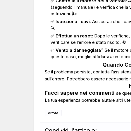
✅
Controlla il motore della ventola
: 
(seguendo il manuale) e verifica che la v
ostruzioni. 🌬️
✅
Ispeziona i cavi
: Assicurati che i cav
🔍
✅
Effettua un reset
: Dopo le verifiche,
verificare se l’errore è stato risolto. 🔄
✅
Ventola danneggiata?
Se il motore d
questo caso, meglio affidarsi a un tecni
Quando Con
Se il problema persiste, contatta l’assisten
sull’errore. Potrebbero essere necessarie ri
Facci sapere nei commenti
se quest
La tua esperienza potrebbe aiutare altri ute
errore
Condividi l'articolo: