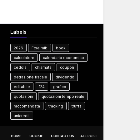
Labels
2026
Ftse mib
book
calcolatore
calendario economico
cedola
chiamata
coupon
detrazione fiscale
dividendo
editabile
f24
grafico
quotazioni
quotazioni tempo reale
raccomandata
tracking
truffa
unicredit
HOME
COOKIE
CONTACT US
ALL POST