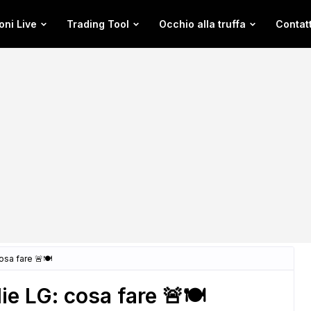
oni Live
Trading Tool
Occhio alla truffa
Contatt
osa fare 🚨🍽️
ie LG: cosa fare 🚨🍽️