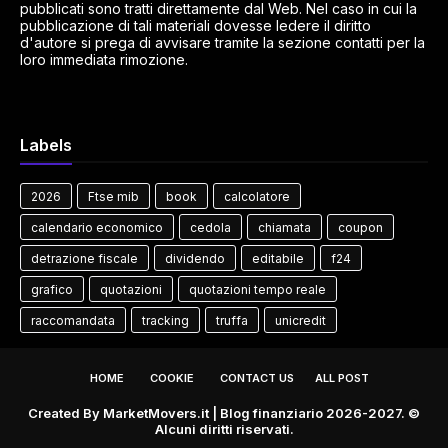
pubblicati sono tratti direttamente dal Web. Nel caso in cui la
pubblicazione di tali materiali dovesse ledere il diritto
d'autore si prega di avvisare tramite la sezione contatti per la
loro immediata rimozione.
Labels
2026
Ftse mib
book
calcolatore
calendario economico
cedola
chiamata
coupon
detrazione fiscale
dividendo
editabile
f24
grafico
quotazioni
quotazioni tempo reale
raccomandata
tracking
truffa
unicredit
HOME
COOKIE
CONTACT US
ALL POST
Created By
MarketMovers.it
| Blog finanziario 2026-2027. ©
Alcuni diritti riservati.