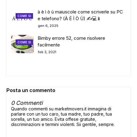
à è ì ò ù maiuscole come scriverle su PC
COME SI
e telefono? (À È Ì Ò Ù) ✍️💻📱
gen 6, 2025
Bimby errore 52, come risolvere
COME SI
facilmente
feb 3, 2021
Posta un commento
0 Commenti
Quando commenti su marketmovers.it immagina di
parlare con un tuo caro, tua madre, tuo padre, tua
sorella, un tuo amico. Evita offese gratuite,
discriminazioni e termini violenti. Sii gentile, sempre.