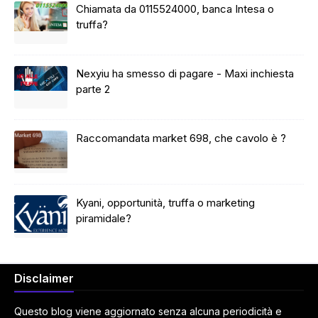
Chiamata da 0115524000, banca Intesa o
truffa?
Nexyiu ha smesso di pagare - Maxi inchiesta
parte 2
Raccomandata market 698, che cavolo è ?
Kyani, opportunità, truffa o marketing
piramidale?
Disclaimer
Questo blog viene aggiornato senza alcuna periodicità e