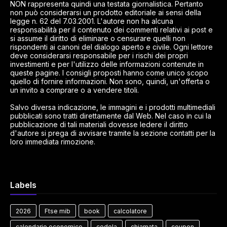
NON rappresenta quindi una testata giornalistica. Pertanto
non può considerarsi un prodotto editoriale ai sensi della
legge n. 62 del 7.03.2001. L'autore non ha alcuna
responsabilità per il contenuto dei commenti relativi ai post e
si assume il diritto di eliminare o censurare quelli non
rispondenti ai canoni del dialogo aperto e civile. Ogni lettore
deve considerarsi responsabile per i rischi dei propri
investimenti e per l'utilizzo delle informazioni contenute in
queste pagine. I consigli proposti hanno come unico scopo
quello di fornire informazioni. Non sono, quindi, un'offerta o
un invito a comprare o a vendere titoli.
Salvo diversa indicazione, le immagini e i prodotti multimediali
pubblicati sono tratti direttamente dal Web. Nel caso in cui la
pubblicazione di tali materiali dovesse ledere il diritto
d'autore si prega di avvisare tramite la sezione contatti per la
loro immediata rimozione.
Labels
2026
Ftse mib
book
calcolatore
calendario economico
cedola
chiamata
coupon