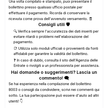
Una volta compilato e stampato, puoi presentare il
bollettino presso qualsiasi ufficio postale per
effettuare il pagamento. Ricorda di conservare la
ricevuta come prova dell'avvenuto versamento. 🧾
Consigli utili 🛡️
🔍 Verifica sempre l'accuratezza dei dati inseriti per
evitare ritardi o problemi nell'elaborazione del
pagamento.
📑 Utilizza solo moduli ufficiali o provenienti da fonti
affidabili per garantire la validità del bollettino.
❓ In caso di dubbi, consulta il sito dell'Agenzia delle
Entrate o rivolgiti a un professionista per assistenza.
Hai domande o suggerimenti? Lascia un
commento! 🗨️
Se hai esperienza nella compilazione del bollettino
8003 o consigli da condividere, scrivi nei commenti qui
sotto. La tua partecipazione può essere d'aiuto ad altri
utenti! 👇