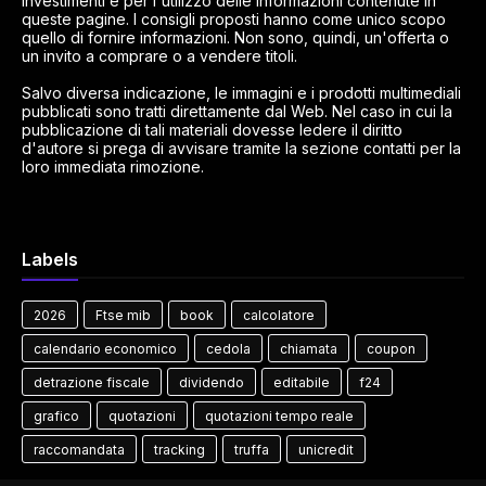
investimenti e per l'utilizzo delle informazioni contenute in
queste pagine. I consigli proposti hanno come unico scopo
quello di fornire informazioni. Non sono, quindi, un'offerta o
un invito a comprare o a vendere titoli.
Salvo diversa indicazione, le immagini e i prodotti multimediali
pubblicati sono tratti direttamente dal Web. Nel caso in cui la
pubblicazione di tali materiali dovesse ledere il diritto
d'autore si prega di avvisare tramite la sezione contatti per la
loro immediata rimozione.
Labels
2026
Ftse mib
book
calcolatore
calendario economico
cedola
chiamata
coupon
detrazione fiscale
dividendo
editabile
f24
grafico
quotazioni
quotazioni tempo reale
raccomandata
tracking
truffa
unicredit