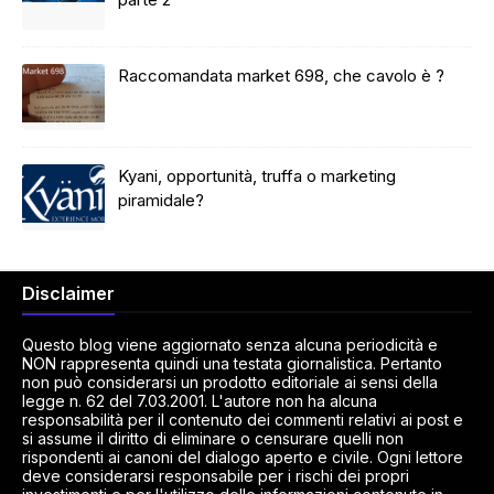
Raccomandata market 698, che cavolo è ?
Kyani, opportunità, truffa o marketing
piramidale?
Disclaimer
Questo blog viene aggiornato senza alcuna periodicità e
NON rappresenta quindi una testata giornalistica. Pertanto
non può considerarsi un prodotto editoriale ai sensi della
legge n. 62 del 7.03.2001. L'autore non ha alcuna
responsabilità per il contenuto dei commenti relativi ai post e
si assume il diritto di eliminare o censurare quelli non
rispondenti ai canoni del dialogo aperto e civile. Ogni lettore
deve considerarsi responsabile per i rischi dei propri