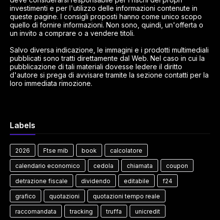
investimenti e per l'utilizzo delle informazioni contenute in
queste pagine. I consigli proposti hanno come unico scopo
quello di fornire informazioni. Non sono, quindi, un'offerta o
un invito a comprare o a vendere titoli.
Salvo diversa indicazione, le immagini e i prodotti multimediali
pubblicati sono tratti direttamente dal Web. Nel caso in cui la
pubblicazione di tali materiali dovesse ledere il diritto
d'autore si prega di avvisare tramite la sezione contatti per la
loro immediata rimozione.
Labels
2026
Ftse mib
book
calcolatore
calendario economico
cedola
chiamata
coupon
detrazione fiscale
dividendo
editabile
f24
grafico
quotazioni
quotazioni tempo reale
raccomandata
tracking
truffa
unicredit