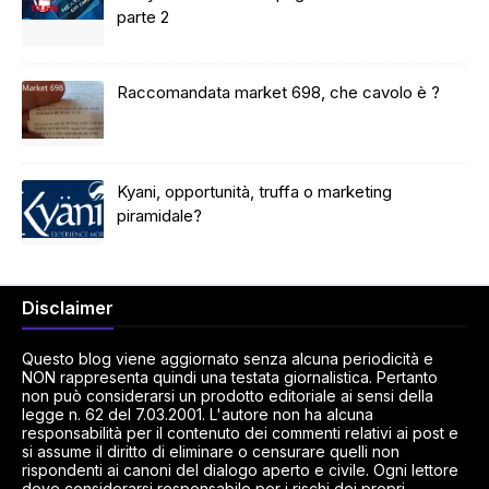
parte 2
Raccomandata market 698, che cavolo è ?
Kyani, opportunità, truffa o marketing
piramidale?
Disclaimer
Questo blog viene aggiornato senza alcuna periodicità e
NON rappresenta quindi una testata giornalistica. Pertanto
non può considerarsi un prodotto editoriale ai sensi della
legge n. 62 del 7.03.2001. L'autore non ha alcuna
responsabilità per il contenuto dei commenti relativi ai post e
si assume il diritto di eliminare o censurare quelli non
rispondenti ai canoni del dialogo aperto e civile. Ogni lettore
deve considerarsi responsabile per i rischi dei propri