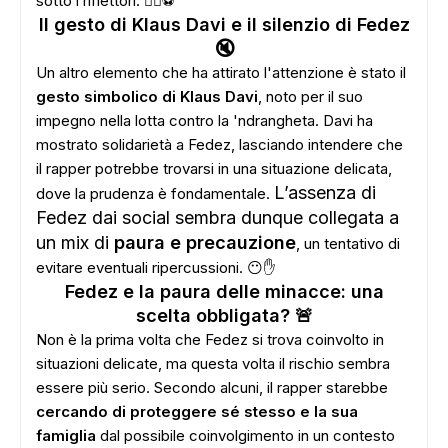
sotto i riflettori. 🏴‍☠️⚽️
Il gesto di Klaus Davi e il silenzio di Fedez
🔇
Un altro elemento che ha attirato l'attenzione è stato il
gesto simbolico di Klaus Davi
, noto per il suo
impegno nella lotta contro la 'ndrangheta. Davi ha
mostrato solidarietà a Fedez, lasciando intendere che
il rapper potrebbe trovarsi in una situazione delicata,
L’assenza di
dove la prudenza è fondamentale.
Fedez dai social sembra dunque collegata a
un mix di
paura e precauzione
, un tentativo di
evitare eventuali ripercussioni. 😶✋
Fedez e la paura delle minacce: una
scelta obbligata? 🚨
Non è la prima volta che Fedez si trova coinvolto in
situazioni delicate, ma questa volta il rischio sembra
essere più serio. Secondo alcuni, il rapper starebbe
cercando di proteggere sé stesso e la sua
famiglia
dal possibile coinvolgimento in un contesto