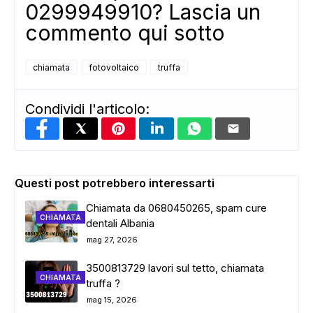
0299949910? Lascia un
commento qui sotto
chiamata
fotovoltaico
truffa
Condividi l'articolo:
Questi post potrebbero interessarti
Chiamata da 0680450265, spam cure
CHIAMATA
dentali Albania
mag 27, 2026
3500813729 lavori sul tetto, chiamata
CHIAMATA
truffa ?
mag 15, 2026