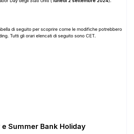
Labor Day degli Stati Uniti (
lunedì 2 settembre 2024
).
abella di seguito per scoprire come le modifiche potrebbero
ading. Tutti gli orari elencati di seguito sono CET.
ay e Summer Bank Holiday