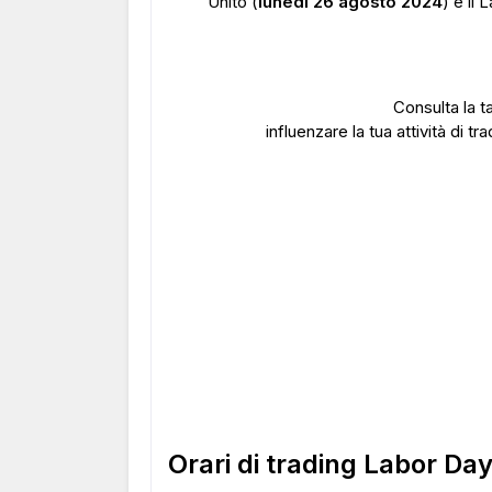
Unito (
lunedì 26 agosto 2024
) e il 
Consulta la t
influenzare la tua attività di tr
Orari di trading Labor D