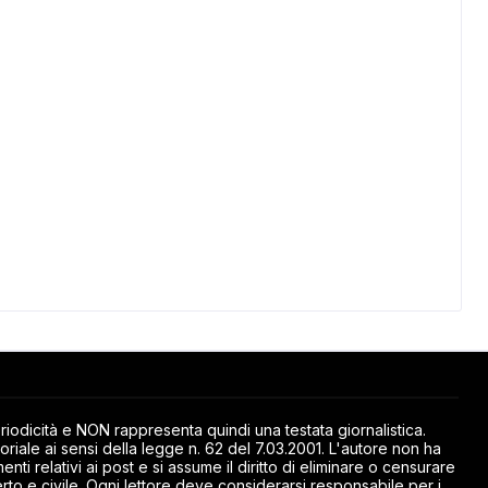
odicità e NON rappresenta quindi una testata giornalistica.
riale ai sensi della legge n. 62 del 7.03.2001. L'autore non ha
ti relativi ai post e si assume il diritto di eliminare o censurare
rto e civile. Ogni lettore deve considerarsi responsabile per i