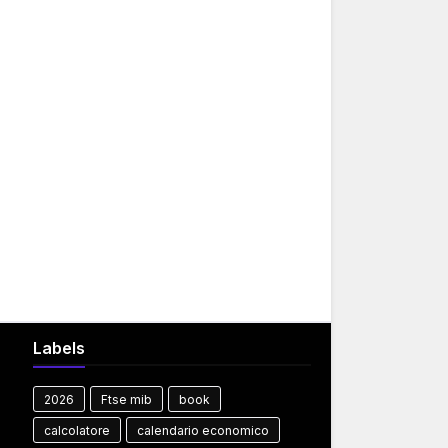
Labels
2026
Ftse mib
book
calcolatore
calendario economico