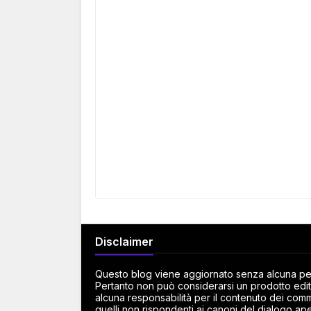
Disclaimer
Questo blog viene aggiornato senza alcuna peri
Pertanto non può considerarsi un prodotto edito
alcuna responsabilità per il contenuto dei commen
quelli non rispondenti ai canoni del dialogo ape