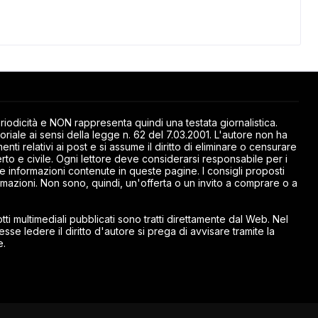
odicità e NON rappresenta quindi una testata giornalistica.
riale ai sensi della legge n. 62 del 7.03.2001. L'autore non ha
ti relativi ai post e si assume il diritto di eliminare o censurare
rto e civile. Ogni lettore deve considerarsi responsabile per i
elle informazioni contenute in queste pagine. I consigli proposti
mazioni. Non sono, quindi, un'offerta o un invito a comprare o a
ti multimediali pubblicati sono tratti direttamente dal Web. Nel
esse ledere il diritto d'autore si prega di avvisare tramite la
e.