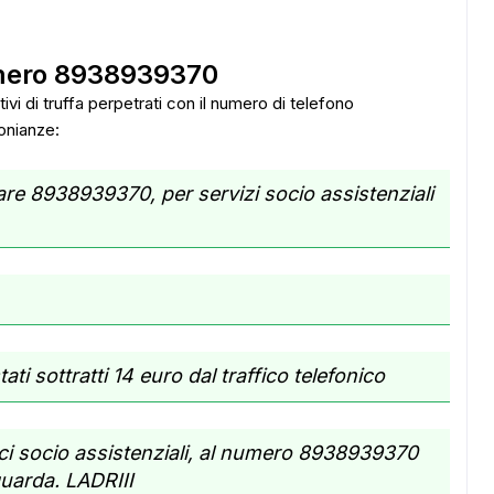
umero 8938939370
tivi di truffa perpetrati con il numero di telefono
onianze:
re 8938939370, per servizi socio assistenziali
ati sottratti 14 euro dal traffico telefonico
fici socio assistenziali, al numero 8938939370
uarda. LADRIII