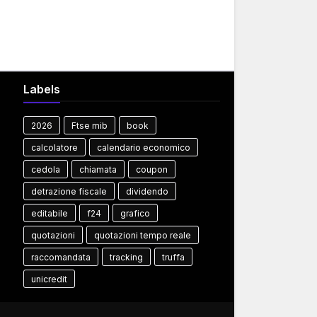
Labels
2026
Ftse mib
book
calcolatore
calendario economico
cedola
chiamata
coupon
detrazione fiscale
dividendo
editabile
f24
grafico
quotazioni
quotazioni tempo reale
raccomandata
tracking
truffa
unicredit