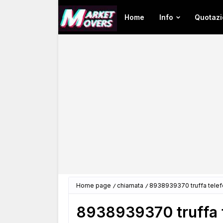
Home
Info
Quotazi
Home page
chiamata
8938939370 truffa tele
8938939370 truffa 