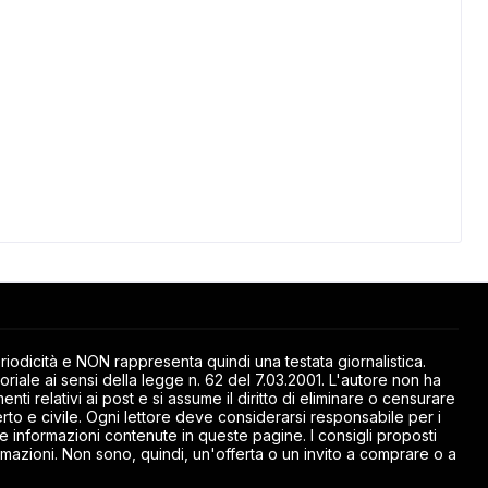
odicità e NON rappresenta quindi una testata giornalistica.
riale ai sensi della legge n. 62 del 7.03.2001. L'autore non ha
ti relativi ai post e si assume il diritto di eliminare o censurare
rto e civile. Ogni lettore deve considerarsi responsabile per i
elle informazioni contenute in queste pagine. I consigli proposti
mazioni. Non sono, quindi, un'offerta o un invito a comprare o a