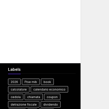
Labels
2026
Ftse mib
book
calcolatore
calendario economico
cedola
chiamata
coupon
detrazione fiscale
dividendo