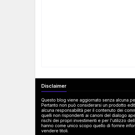
Disclaimer
Questo blog viene aggiornato senza alcuna peri
Pertanto non può considerarsi un prodotto edito
alcuna responsabilità per il contenuto dei commen
quelli non rispondenti ai canoni del dialogo ape
rischi dei propri investimenti e per l'utilizzo d
hanno come unico scopo quello di fornire infor
vendere titoli.